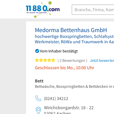
11880.com
Medorma Bettenhaus GmbH
hochwertige Boxspringbetten, Schlafsys
Werkmeister, RöWa und Traumwerk in A
Vom Inhaber bestätigt
5 von 5 Sternen
2 Bewertungen
Jetzt bewerte
Geschlossen bis Mo., 10:00 Uhr
Bett
Bettwäsche, Boxspringbetten & Bettdecken in
(0241) 34212
Wirichsbongardstr. 18 - 22
52062
Aachen