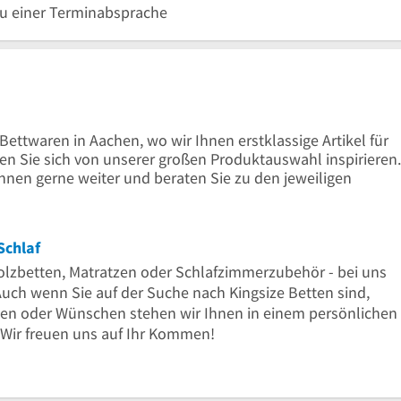
zu einer Terminabsprache
30
Uhr
18
bis
30
Uhr
16
30
Uhr
Bettwaren in Aachen, wo wir Ihnen erstklassige Artikel für
n Sie sich von unserer großen Produktauswahl inspirieren.
hnen gerne weiter und beraten Sie zu den jeweiligen
Schlaf
olzbetten, Matratzen oder Schlafzimmerzubehör - bei uns
 Auch wenn Sie auf der Suche nach Kingsize Betten sind,
ragen oder Wünschen stehen wir Ihnen in einem persönlichen
 Wir freuen uns auf Ihr Kommen!