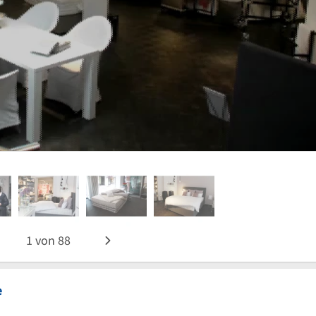
1
von
88
e