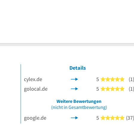
Details
cylex.de
5
(1
5 vo
golocal.de
5
(1
5 vo
 Sternen
Weitere Bewertungen
(nicht in Gesamtbewertung)
google.de
5
(37
5 vo