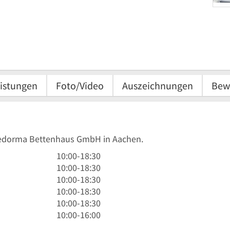
istungen
Foto/Video
Auszeichnungen
Bew
 Medorma Bettenhaus GmbH in Aachen.
10
10:00
-
18:30
Uhr
10
10:00
-
18:30
bis
Uhr
10
10:00
-
18:30
18
bis
Uhr
10
10:00
-
18:30
Uhr
18
bis
Uhr
10
10:00
-
18:30
30
Uhr
18
bis
Uhr
10
10:00
-
16:00
30
Uhr
18
bis
Uhr