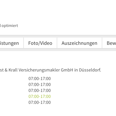
 optimiert
istungen
Foto/Video
Auszeichnungen
Bew
ost & Krall Versicherungsmakler GmbH in Düsseldorf.
7
07:00
-
17:00
Uhr
7
07:00
-
17:00
bis
Uhr
7
07:00
-
17:00
17
bis
Uhr
7
07:00
-
17:00
Uhr
17
bis
Uhr
7
07:00
-
17:00
Uhr
17
bis
Uhr
Uhr
17
bis