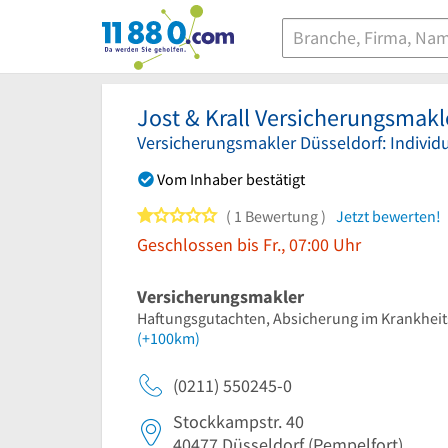
11880.com
Jost & Krall Versicherungsma
Versicherungsmakler Düsseldorf: Individ
Vom Inhaber bestätigt
1 von 5 Sternen
1 Bewertung
Jetzt bewerten!
Geschlossen bis Fr., 07:00 Uhr
Versicherungsmakler
Haftungsgutachten, Absicherung im Krankheits
(+100km)
(0211) 550245-0
Stockkampstr. 40
40477
Düsseldorf
(Pempelfort)