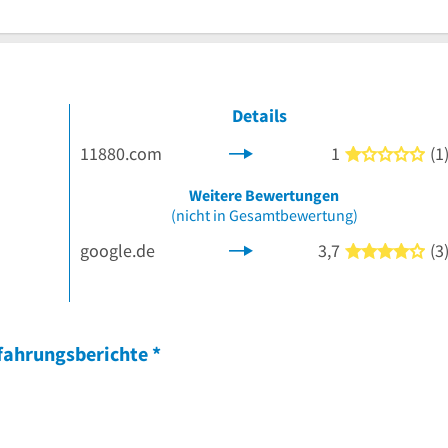
Details
11880.com
1
(1
1 v
Weitere Bewertungen
 Sternen
(nicht in Gesamtbewertung)
google.de
3,7
(3
4 v
fahrungsberichte
*