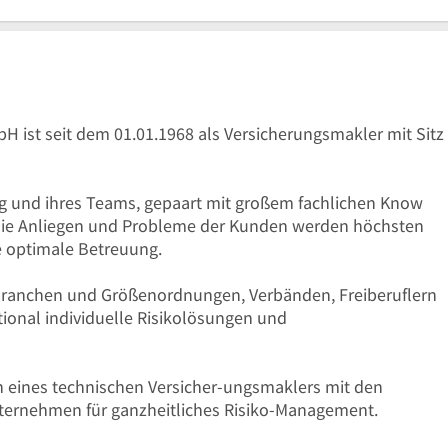
Uhr
17
Uhr
H ist seit dem 01.01.1968 als Versicherungsmakler mit Sitz
ng und ihres Teams, gepaart mit großem fachlichen Know
r die Anliegen und Probleme der Kunden werden höchsten
e optimale Betreuung.
Branchen und Größenordnungen, Verbänden, Freiberuflern
ional individuelle Risikolösungen und
ten eines technischen Versicher-ungsmaklers mit den
ternehmen für ganzheitliches Risiko-Management.