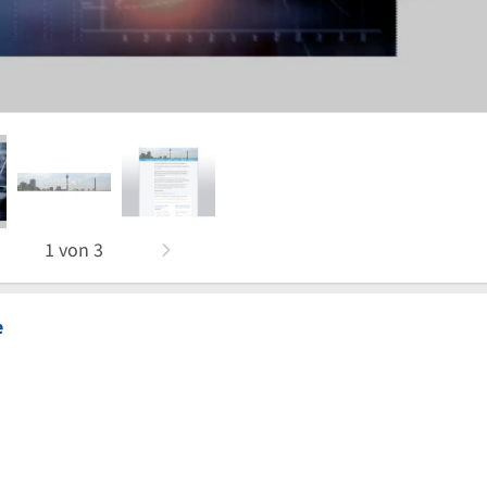
1
von
3
e