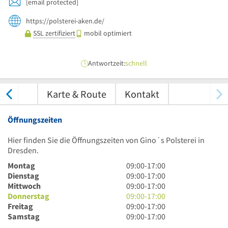
[email protected]
https://polsterei-aken.de/
SSL zertifiziert
mobil optimiert
Antwortzeit:
schnell
tungen
Karte & Route
Kontakt
Öffnungszeiten
Hier finden Sie die Öffnungszeiten von Gino´s Polsterei in
Dresden.
9
Montag
09:00
-
17:00
Uhr
9
Dienstag
09:00
-
17:00
bis
Uhr
9
Mittwoch
09:00
-
17:00
17
bis
Uhr
9
Donnerstag
09:00
-
17:00
Uhr
17
bis
Uhr
9
Freitag
09:00
-
17:00
Uhr
17
bis
Uhr
9
Samstag
09:00
-
17:00
Uhr
17
bis
Uhr