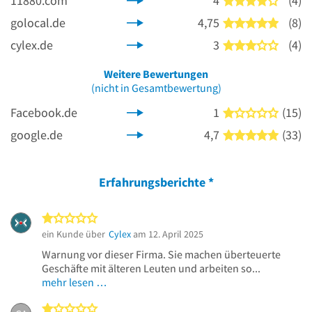
11880.com
4
(4)
4 von 5
golocal.de
4,75
(8)
5 von 5
cylex.de
3
(4)
3 von 5
Weitere Bewertungen
(nicht in Gesamtbewertung)
Facebook.de
1
(15)
1 von 5
google.de
4,7
(33)
5 von 5
Erfahrungsberichte
*
1 von 5 Sternen
ein Kunde über
Cylex
am 12. April 2025
Warnung vor dieser Firma. Sie machen überteuerte
Geschäfte mit älteren Leuten und arbeiten so...
mehr lesen …
1 von 5 Sternen