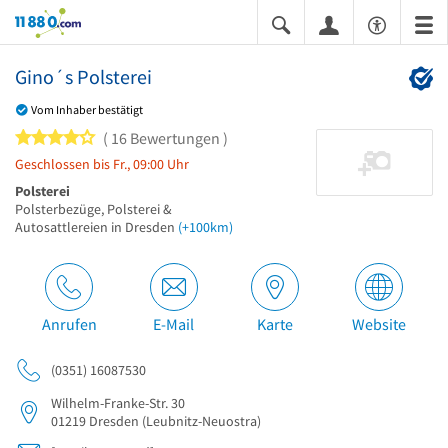
11880.com
Gino´s Polsterei
Vom Inhaber bestätigt
4 von 5 Sternen
16 Bewertungen
Geschlossen bis Fr., 09:00 Uhr
Polsterei
Polsterbezüge, Polsterei &
Autosattlereien in Dresden
(+100km)
Anrufen
E-Mail
Karte
Website
(0351) 16087530
Wilhelm-Franke-Str. 30
01219
Dresden
(Leubnitz-Neuostra)