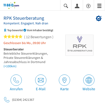
11880.com
RPK Steuerberatung
Kompetent. Engagiert. Nah dran
Top bewertet
Vom Inhaber bestätigt
5 von 5 Sternen
12 Bewertungen
Geschlossen bis Mo., 09:00 Uhr
Steuerberater
Betriebliche Steuererklärungen,
Private Steuererklärungen &
Jahresabschluss in Dortmund
(+100km)
Anrufen
E-Mail
Karte
Website
(02304) 2421367