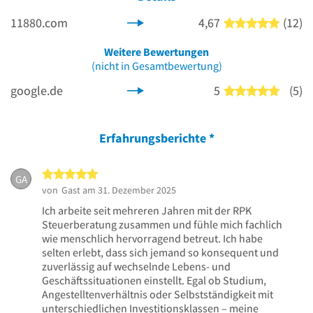
11880.com
4,67
(12)
5 von 5
Weitere Bewertungen
(nicht in Gesamtbewertung)
google.de
5
(5)
5 von 5
Erfahrungsberichte
*
5 von 5 Sternen
GA
von
Gast
am 31. Dezember 2025
Ich arbeite seit mehreren Jahren mit der RPK
Steuerberatung zusammen und fühle mich fachlich
wie menschlich hervorragend betreut. Ich habe
selten erlebt, dass sich jemand so konsequent und
zuverlässig auf wechselnde Lebens- und
Geschäftssituationen einstellt. Egal ob Studium,
Angestelltenverhältnis oder Selbstständigkeit mit
unterschiedlichen Investitionsklassen – meine