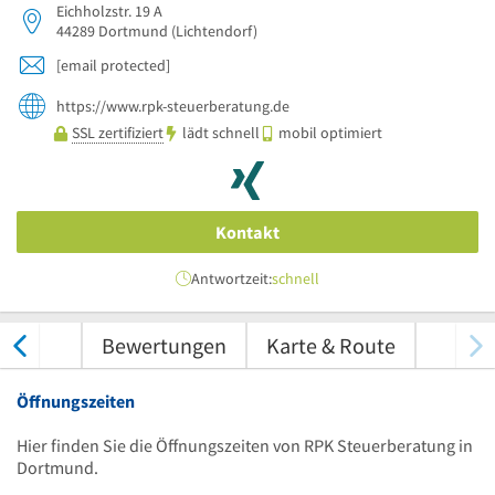
Eichholzstr. 19 A
44289
Dortmund
(Lichtendorf)
[email protected]
https://www.rpk-steuerberatung.de
SSL zertifiziert
lädt schnell
mobil optimiert
Kontakt
Antwortzeit:
schnell
nungen
Bewertungen
Karte & Route
Öffnungszeiten
Hier finden Sie die Öffnungszeiten von RPK Steuerberatung in
Dortmund.