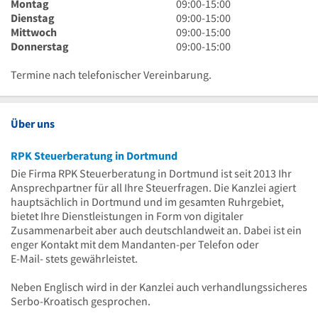
9
Montag
09:00
-
15:00
Uhr
9
Dienstag
09:00
-
15:00
bis
Uhr
9
Mittwoch
09:00
-
15:00
15
bis
Uhr
9
Donnerstag
09:00
-
15:00
Uhr
15
bis
Uhr
Uhr
15
bis
Termine nach telefonischer Vereinbarung.
Uhr
15
Uhr
Über uns
RPK Steuerberatung in Dortmund
Die Firma RPK Steuerberatung in Dortmund ist seit 2013 Ihr
Ansprechpartner für all Ihre Steuerfragen. Die Kanzlei agiert
hauptsächlich in Dortmund und im gesamten Ruhrgebiet,
bietet Ihre Dienstleistungen in Form von digitaler
Zusammenarbeit aber auch deutschlandweit an. Dabei ist ein
enger Kontakt mit dem Mandanten-per Telefon oder
E-Mail- stets gewährleistet.
Neben Englisch wird in der Kanzlei auch verhandlungssicheres
Serbo-Kroatisch gesprochen.