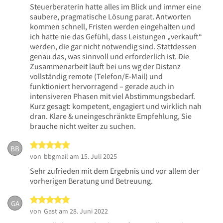
Steuerberaterin hatte alles im Blick und immer eine
saubere, pragmatische Lösung parat. Antworten
kommen schnell, Fristen werden eingehalten und
ich hatte nie das Gefühl, dass Leistungen „verkauft“
werden, die gar nicht notwendig sind. Stattdessen
genau das, was sinnvoll und erforderlich ist. Die
Zusammenarbeit läuft bei uns wg der Distanz
vollständig remote (Telefon/E-Mail) und
funktioniert hervorragend – gerade auch in
intensiveren Phasen mit viel Abstimmungsbedarf.
Kurz gesagt: kompetent, engagiert und wirklich nah
dran. Klare & uneingeschränkte Empfehlung, Sie
brauche nicht weiter zu suchen.
5 von 5 Sternen
BB
von
bbgmail
am 15. Juli 2025
Sehr zufrieden mit dem Ergebnis und vor allem der
vorherigen Beratung und Betreuung.
5 von 5 Sternen
GA
von
Gast
am 28. Juni 2022