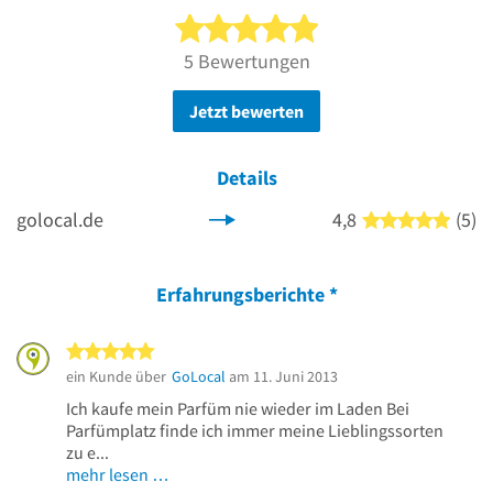
5 von 5 Sternen
5 Bewertungen
Jetzt bewerten
Details
golocal.de
4,8
(5)
5 von
Erfahrungsberichte
*
5 von 5 Sternen
ein Kunde über
GoLocal
am 11. Juni 2013
Ich kaufe mein Parfüm nie wieder im Laden Bei
Parfümplatz finde ich immer meine Lieblingssorten
zu e...
mehr lesen …