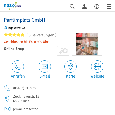
11880.com
Parfümplatz GmbH
Top bewertet
5 von 5 Sternen
5 Bewertungen
Geschlossen bis Fr., 09:00 Uhr
Online-Shop
Anrufen
E-Mail
Karte
Website
(06432) 9139780
Zuckmayerstr. 15
65582
Diez
[email protected]