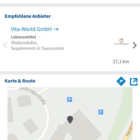
Empfohlene Anbieter
Vita-World GmbH
Fors
Lebensmittel
–
Brenn
Vitalprodukte,
Walda
Supplements in Taunusstein
27,1 km
Karte & Route