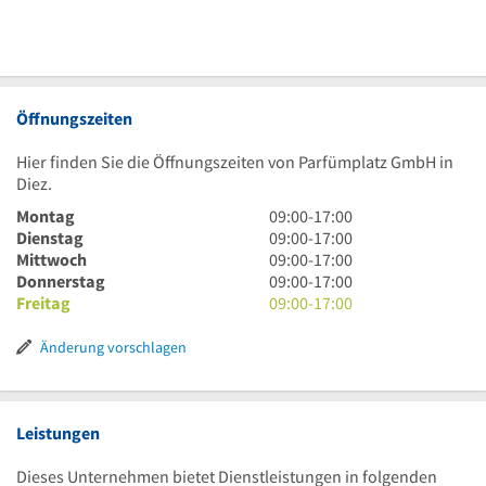
Öffnungszeiten
Hier finden Sie die Öffnungszeiten von Parfümplatz GmbH in
Diez.
9
Montag
09:00
-
17:00
Uhr
9
Dienstag
09:00
-
17:00
bis
Uhr
9
Mittwoch
09:00
-
17:00
17
bis
Uhr
9
Donnerstag
09:00
-
17:00
Uhr
17
bis
Uhr
9
Freitag
09:00
-
17:00
Uhr
17
bis
Uhr
Uhr
17
bis
Änderung vorschlagen
Uhr
17
Uhr
Leistungen
Dieses Unternehmen bietet Dienstleistungen in folgenden