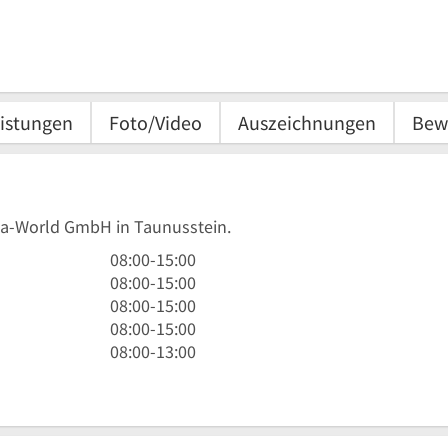
istungen
Foto/Video
Auszeichnungen
Bew
ita-World GmbH in Taunusstein.
8
08:00
-
15:00
Uhr
8
08:00
-
15:00
bis
Uhr
8
08:00
-
15:00
15
bis
Uhr
8
08:00
-
15:00
Uhr
15
bis
Uhr
8
08:00
-
13:00
Uhr
15
bis
Uhr
Uhr
15
bis
Uhr
13
Uhr