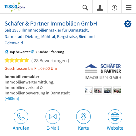
11880.com
Schäfer & Partner Immobilien GmbH
Seit 1988 Ihr Immobilienmakler für Darmstadt,
Darmstadt-Dieburg, Mühltal, Bergstraße, Ried und
Odenwald
Top bewertet
39 Jahre Erfahrung
5 von 5 Sternen
28 Bewertungen
Geschlossen bis Fr., 09:00 Uhr
Immobilienmakler
Immobilienwertermittlung,
Immobilienverkauf &
Immobilienbewertung in Darmstadt
(+50km)
Anrufen
E-Mail
Karte
Website