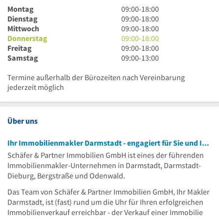
9
Montag
09:00
-
18:00
Uhr
9
Dienstag
09:00
-
18:00
bis
Uhr
9
Mittwoch
09:00
-
18:00
18
bis
Uhr
9
Donnerstag
09:00
-
18:00
Uhr
18
bis
Uhr
9
Freitag
09:00
-
18:00
Uhr
18
bis
Uhr
9
Samstag
09:00
-
13:00
Uhr
18
bis
Uhr
Uhr
18
bis
Termine außerhalb der Bürozeiten nach Vereinbarung
Uhr
13
jederzeit möglich
Uhr
Über uns
Ihr Immobilienmakler Darmstadt - engagiert für Sie und Ihre Immobilie
Schäfer & Partner Immobilien GmbH ist eines der führenden
Immobilienmakler-Unternehmen in Darmstadt, Darmstadt-
Dieburg, Bergstraße und Odenwald.
Das Team von Schäfer & Partner Immobilien GmbH, Ihr Makler
Darmstadt, ist (fast) rund um die Uhr für Ihren erfolgreichen
Immobilienverkauf erreichbar - der Verkauf einer Immobilie