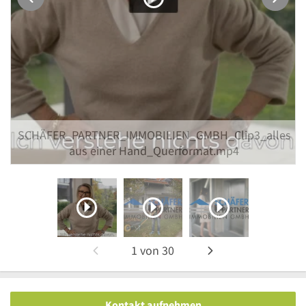
SCHÄFER_PARTNER_IMMOBILIEN_GMBH_Clip3_alles
aus einer Hand_Querformat.mp4
1
von
30
Kontakt aufnehmen