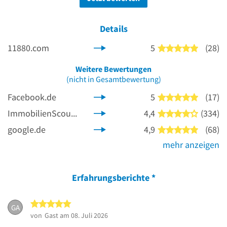
Details
11880.com
5
(28)
5 von 5 
Weitere Bewertungen
(nicht in Gesamtbewertung)
Facebook.de
5
(17)
5 von 5 
ImmobilienScout24.de
4,4
(334)
4 von 5 
google.de
4,9
(68)
5 von 5 
mehr anzeigen
Erfahrungsberichte
*
5 von 5 Sternen
GA
von
Gast
am 08. Juli 2026