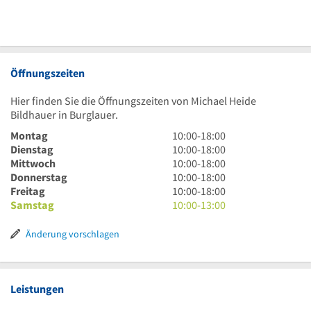
Öffnungszeiten
Hier finden Sie die Öffnungszeiten von Michael Heide
Bildhauer in Burglauer.
10
Montag
10:00
-
18:00
Uhr
10
Dienstag
10:00
-
18:00
bis
Uhr
10
Mittwoch
10:00
-
18:00
18
bis
Uhr
10
Donnerstag
10:00
-
18:00
Uhr
18
bis
Uhr
10
Freitag
10:00
-
18:00
Uhr
18
bis
Uhr
10
Samstag
10:00
-
13:00
Uhr
18
bis
Uhr
Uhr
18
bis
Änderung vorschlagen
Uhr
13
Uhr
Leistungen