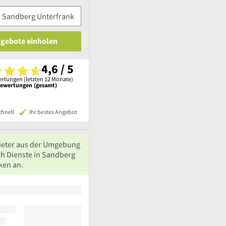
ngebote einholen
4,6 / 5
rtungen (letzten 12 Monate)
Bewertungen (gesamt)
chnell
Ihr bestes Angebot
ieter aus der Umgebung
ch Dienste in Sandberg
ken an.