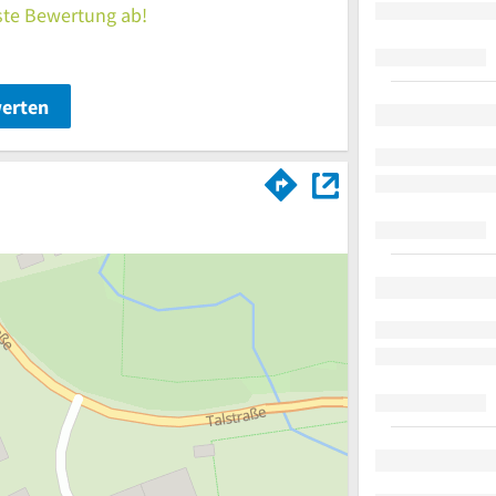
rste Bewertung ab!
werten