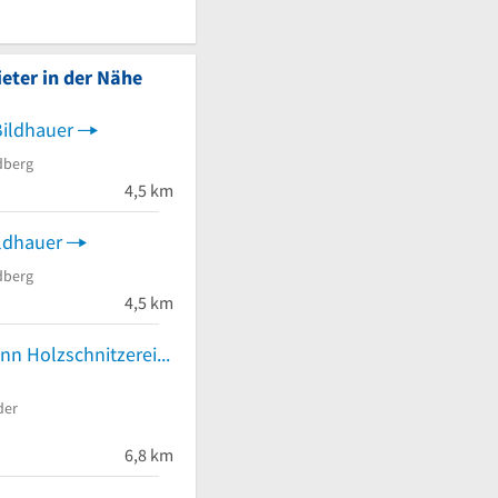
eter in der Nähe
Bildhauer
dberg
4,5 km
ldhauer
dberg
4,5 km
Martin Sitzmann Holzschnitzerei
der
6,8 km