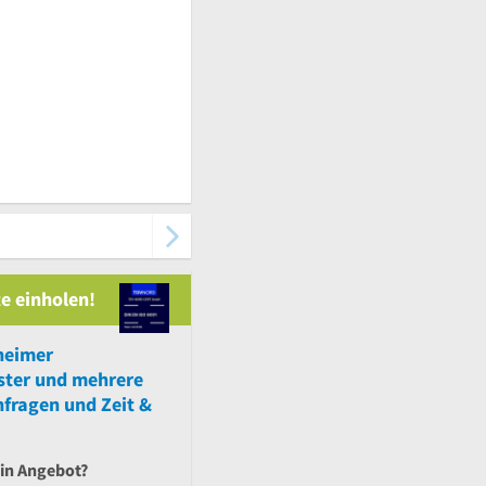
e einholen!
heimer
ster
und
mehrere
fragen und Zeit &
ein Angebot?