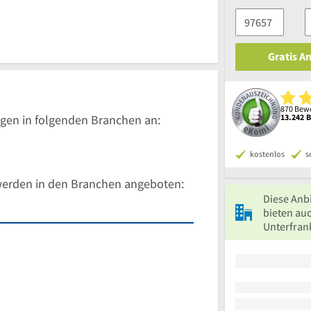
Gratis A
870 Bewe
gen in folgenden Branchen an:
13.242 
kostenlos
s
werden in den Branchen angeboten:
Diese Anb
bieten au
Unterfran