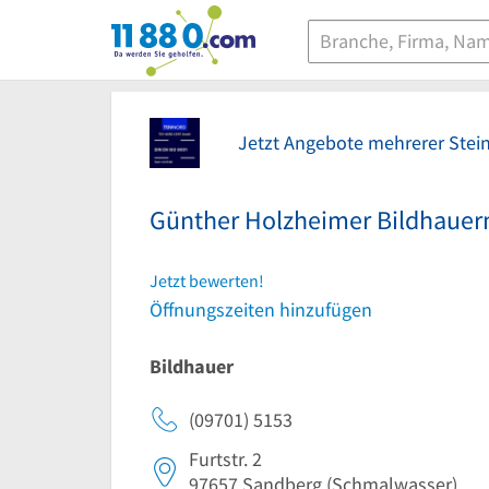
11880.com
Jetzt Angebote mehrerer Stei
Günther Holzheimer Bildhauer
Jetzt bewerten!
Öffnungszeiten hinzufügen
Bildhauer
(09701) 5153
Furtstr. 2
97657
Sandberg
(Schmalwasser)