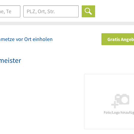
nmetze vor Ort einholen
Gratis Ange
meister
Foto/Logo hinzufü