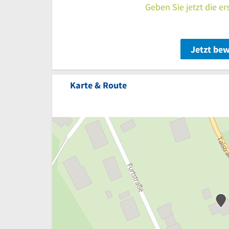
Geben Sie jetzt die e
Jetzt be
Karte & Route