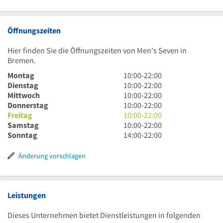
Öffnungszeiten
Hier finden Sie die Öffnungszeiten von Men's Seven in
Bremen.
10
Montag
10:00
-
22:00
Uhr
10
Dienstag
10:00
-
22:00
bis
Uhr
10
Mittwoch
10:00
-
22:00
22
bis
Uhr
10
Donnerstag
10:00
-
22:00
Uhr
22
bis
Uhr
10
Freitag
10:00
-
22:00
Uhr
22
bis
Uhr
10
Samstag
10:00
-
22:00
Uhr
22
bis
Uhr
14
Sonntag
14:00
-
22:00
Uhr
22
bis
Uhr
Uhr
22
bis
Änderung vorschlagen
Uhr
22
Uhr
Leistungen
Dieses Unternehmen bietet Dienstleistungen in folgenden