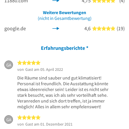
11880.com
4,75
(4)
5 von 5
Weitere Bewertungen
(nicht in Gesamtbewertung)
google.de
4,6
(19)
5 von 5
Erfahrungsberichte
*
5 von 5 Sternen
GA
von
Gast
am 05. April 2022
Die Räume sind sauber und gut klimatisiert!
Personal ist freundlich. Die Ausstattung könnte
etwas ideenreicher sein! Leider ist es nicht sehr
stark besucht, was ich als sehr vorteilhaft sehe.
Veranreden und sich dort treffen, ist ja immer
möglich! Alles in allem sehr empfelenswert!
5 von 5 Sternen
GA
von
Gast
am 01. Dezember 2021