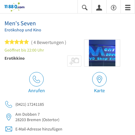
11880.com
Men's Seven
Erotikshop und Kino
5 von 5 Sternen
4 Bewertungen
Geöffnet bis 22:00 Uhr
Erotikkino
Anrufen
Karte
(0421) 17241185
Am Dobben 7
28203
Bremen
(Ostertor)
E-Mail-Adresse hinzufügen