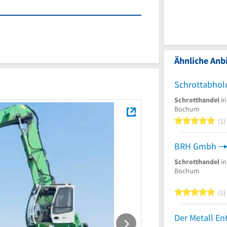
Ähnliche Anbi
Schrottabhol
Schrotthandel
in
Bochum
5
1
BRH Gmbh
Schrotthandel
in
Bochum
5
1
Der Metall En