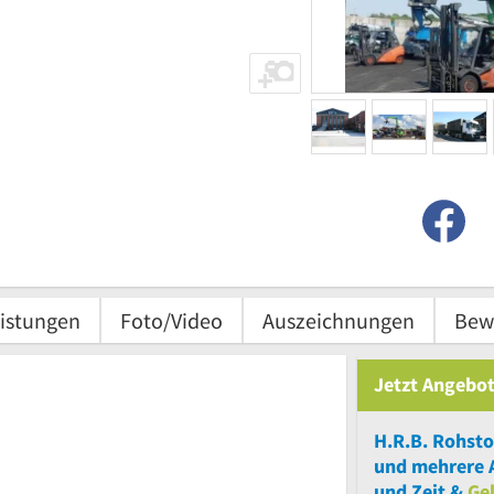
istungen
Foto/Video
Auszeichnungen
Bew
Jetzt Angebot
H.R.B. Rohst
und
mehrere
A
und Zeit &
Ge