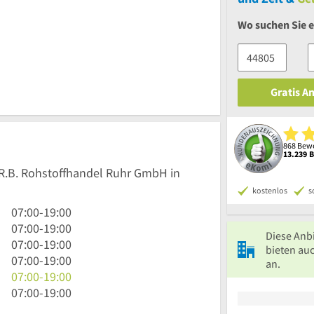
Wo suchen Sie e
Gratis A
868 Bewe
13.239 
H.R.B. Rohstoffhandel Ruhr GmbH in
kostenlos
s
7
07:00
-
19:00
Uhr
7
07:00
-
19:00
Diese Anb
bis
Uhr
7
07:00
-
19:00
bieten au
19
bis
Uhr
7
07:00
-
19:00
an.
Uhr
19
bis
Uhr
7
07:00
-
19:00
Uhr
19
bis
Uhr
7
07:00
-
19:00
Uhr
19
bis
Uhr