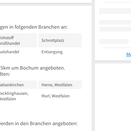
gen in folgenden Branchen an:
Rohstoff
Schrottplatz
Großhandel
Autohandel
Entsorgung
M
n 75km um Bochum angeboten.
dten:
Gelsenkirchen
Herne, Westfalen
Recklinghausen,
Marl, Westfalen
Westfalen
werden in den Branchen angeboten: