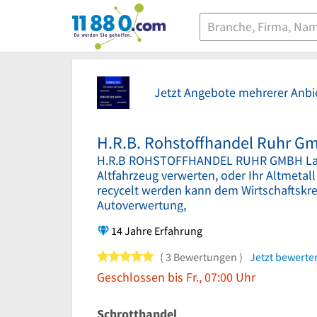
11880.com
Jetzt Angebote mehrerer Anbie
H.R.B. Rohstoffhandel Ruhr G
H.R.B ROHSTOFFHANDEL RUHR GMBH Lass
Altfahrzeug verwerten, oder Ihr Altmetall
recycelt werden kann dem Wirtschaftskrei
Autoverwertung,
14 Jahre Erfahrung
5 von 5 Sternen
3 Bewertungen
Jetzt bewerte
Geschlossen bis Fr., 07:00 Uhr
Schrotthandel