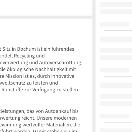
Uhr
19
bis
Uhr
19
Uhr
 Sitz in Bochum ist ein führendes
ndel, Recycling und
utoverwertung und Autoverschrottung,
ie ökologische Nachhaltigkeit mit
re Mission ist es, durch innovative
weltschutz zu leisten und
Rohstoffe zur Verfügung zu stellen.
tleistungen, das von Autoankauf bis
erwertung reicht. Unsere modernen
winnung wertvoller Materialien, die
eführt werden. Damit stehen wir im