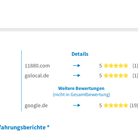
Details
11880.com
5
(1
5 vo
golocal.de
5
(1
5 vo
 Sternen
Weitere Bewertungen
(nicht in Gesamtbewertung)
google.de
5
(19
5 vo
fahrungsberichte
*