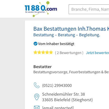
11880.com
Bax Bestattungen Inh.Thomas 
Bestattung – Beratung – Begleitung.
Vom Inhaber bestätigt
5 von 5 Sternen
2 Bewertungen
Jetzt bewerte
Bestatter
Bestattungsvorsorge, Feuerbestattungen & Bes
(0521) 29943000
Schneidemühler Str. 38
33605
Bielefeld
(Stieghorst)
[email protected]