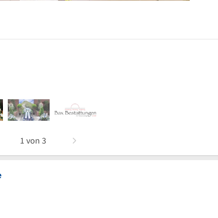
1
von
3
e