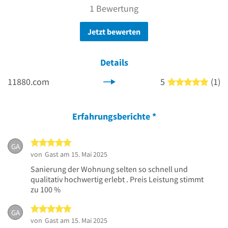
1 Bewertung
Jetzt bewerten
Details
11880.com
5
(1)
5 von
Erfahrungsberichte
*
5 von 5 Sternen
GA
von
Gast
am 15. Mai 2025
Sanierung der Wohnung selten so schnell und
qualitativ hochwertig erlebt . Preis Leistung stimmt
zu 100 %
5 von 5 Sternen
GA
von
Gast
am 15. Mai 2025