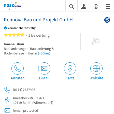
11880.com
Rennova Bau und Projekt GmbH
Vom Inhaber bestätigt
5 von 5 Sternen
1 Bewertung
Innenausbau
Badsanierungen, Bausanierung &
Bodenbeläge in Berlin
(+50km)
Anrufen
E-Mail
Karte
Website
(0174) 2857495
Knesebeckstr. 62 /63
10719
Berlin
(Wilmersdorf)
[email protected]