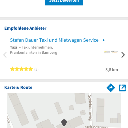
Jetzt bewerten
Empfohlene Anbieter
Stefan Dauer Taxi und Mietwagen Service
Haid
Taxi
– Taxiunternehmen,
Taxi
–
Krankenfahrten in Bamberg
Kurie
bei C
5 von 5 Sternen
3
3,6 km
Karte & Route