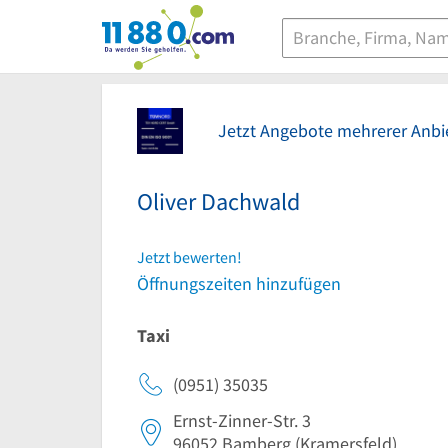
11880.com
Jetzt Angebote mehrerer Anbie
Oliver Dachwald
Jetzt bewerten!
Öffnungszeiten hinzufügen
Taxi
(0951) 35035
Ernst-Zinner-Str. 3
96052
Bamberg
(Kramersfeld)