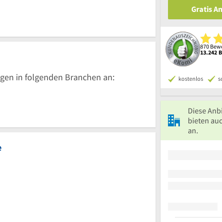
Gratis A
870 Bewe
13.242 
gen in folgenden Branchen an:
kostenlos
s
Diese Anb
bieten au
an.
e