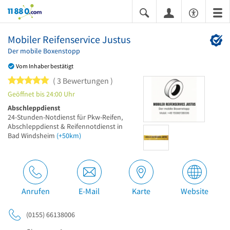
11880.com
Mobiler Reifenservice Justus
Der mobile Boxenstopp
Vom Inhaber bestätigt
5 von 5 Sternen
3 Bewertungen
Geöffnet bis 24:00 Uhr
Abschleppdienst
24-Stunden-Notdienst für Pkw-Reifen,
Abschleppdienst & Reifennotdienst in
Bad Windsheim
(+50km)
Anrufen
E-Mail
Karte
Website
(0155) 66138006