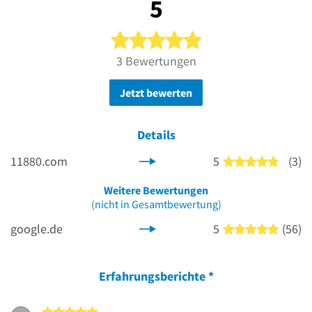
5
5 von 5 Sternen
3 Bewertungen
Jetzt bewerten
Details
11880.com
5
(3)
5 von 5
Weitere Bewertungen
(nicht in Gesamtbewertung)
google.de
5
(56)
5 von 5
Erfahrungsberichte
*