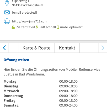
Gipserweg 1
91438
Bad Windsheim
[email protected]
http://www.jmrs712.com
SSL zertifiziert
lädt schnell
mobil optimiert
tungen
Karte & Route
Kontakt
Öffnungszeiten
Hier finden Sie die Öffnungszeiten von Mobiler Reifenservice
Justus in Bad Windsheim.
0
Montag
00:00
-
18:00
Uhr
9
Dienstag
09:00
-
18:00
bis
Uhr
9
Mittwoch
09:00
-
18:00
18
bis
Uhr
9
Donnerstag
09:00
-
18:00
Uhr
18
bis
Uhr
9
Freitag
09:00
-
18:00
Uhr
18
bis
Uhr
9
Samstag
09:00
-
24:00