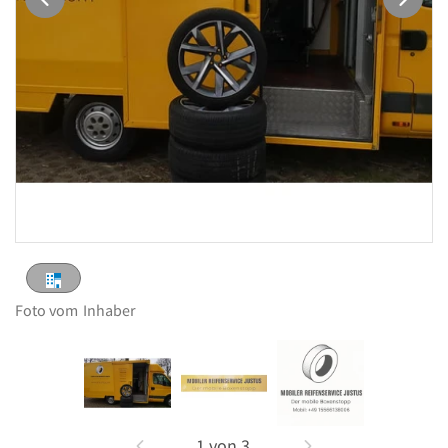
Foto vom
Inhaber
1
von
3