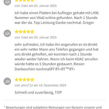
5 von 5 Sternen
GA
von
Gast
am 03. Januar 2025
Ich habe einen Platten bei Auflieger gehabt mit LKW.
Nummer von Vitali online gefunden. Nach 1 Stunde
war der da. Top Leistung Danke nochmal. Gregor
5 von 5 Sternen
GA
von
Gast
am 03. Januar 2025
sehr zufrieden, ich habe ihn angerufen es ist direkt
ein sehr netter Mann ans Telefon gegangen und hat
uns direkt geholfen, wir konnten nach 1 Stunde
wieder weiter fahren. Wenn ich beim ADAC anrufen
würde hätte es 5 Stunden gedauert. Riesen
Dankeschön nochmalðŸ‘ðŸ»ðŸ™ðŸ»
5 von 5 Sternen
JM
von
jmrs712
am 19. Dezember 2024
Schnell und zuverlässig, TOP
* Bewertungen sind subjektive Meinungen von Nutzern unserer und