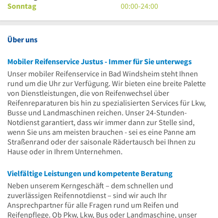
Uhr
18
bis
Uhr
0
Sonntag
00:00
-
24:00
Uhr
18
bis
Uhr
Uhr
24
bis
Uhr
24
Über uns
Uhr
Mobiler Reifenservice Justus - Immer für Sie unterwegs
Unser mobiler Reifenservice in Bad Windsheim steht Ihnen
rund um die Uhr zur Verfügung. Wir bieten eine breite Palette
von Dienstleistungen, die von Reifenwechsel über
Reifenreparaturen bis hin zu spezialisierten Services für Lkw,
Busse und Landmaschinen reichen. Unser 24-Stunden-
Notdienst garantiert, dass wir immer dann zur Stelle sind,
wenn Sie uns am meisten brauchen - sei es eine Panne am
Straßenrand oder der saisonale Rädertausch bei Ihnen zu
Hause oder in Ihrem Unternehmen.
Vielfältige Leistungen und kompetente Beratung
Neben unserem Kerngeschäft – dem schnellen und
zuverlässigen Reifennotdienst – sind wir auch Ihr
Ansprechpartner für alle Fragen rund um Reifen und
Reifenpflege. Ob Pkw, Lkw, Bus oder Landmaschine, unser