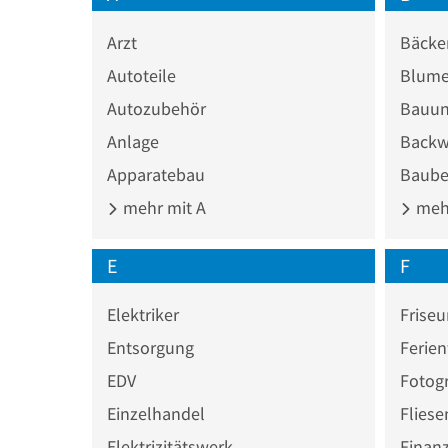
Arzt
Bäcke
Autoteile
Blume
Autozubehör
Bauun
Anlage
Backw
Apparatebau
Baube
mehr mit A
mehr
E
F
Elektriker
Friseu
Entsorgung
Ferie
EDV
Fotogr
Einzelhandel
Fliese
Elektrizitätswerk
Finan