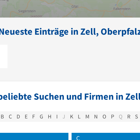
Neueste Einträge in Zell, Oberpfal
beliebte Suchen und Firmen in Zell
B
C
D
E
F
G
H
I
J
K
L
M
N
O
P
Q
R
S
C