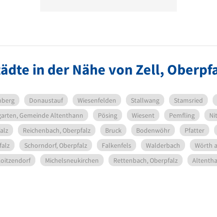
ädte in der Nähe von Zell, Oberpf
nberg
Donaustauf
Wiesenfelden
Stallwang
Stamsried
garten, Gemeinde Altenthann
Pösing
Wiesent
Pemfling
Ni
alz
Reichenbach, Oberpfalz
Bruck
Bodenwöhr
Pfatter
falz
Schorndorf, Oberpfalz
Falkenfels
Walderbach
Wörth 
Loitzendorf
Michelsneukirchen
Rettenbach, Oberpfalz
Altenth