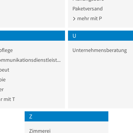
Paketversand
mehr mit P
U
pflege
Unternehmensberatung
Telekommunikationsdienstleister
peut
pie
er
 mit T
Z
Zimmerei