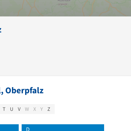
z
, Oberpfalz
T
U
V
W
X
Y
Z
D