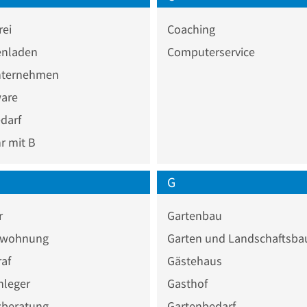
rei
Coaching
nladen
Computerservice
ternehmen
are
darf
 mit B
G
r
Gartenbau
nwohnung
Garten und Landschaftsba
af
Gästehaus
nleger
Gasthof
zberatung
Gartenbedarf