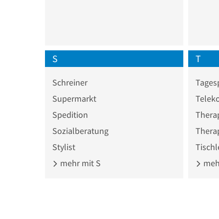
S
T
Schreiner
Tages
Supermarkt
Spedition
Thera
Sozialberatung
Thera
Stylist
Tischl
mehr mit S
mehr