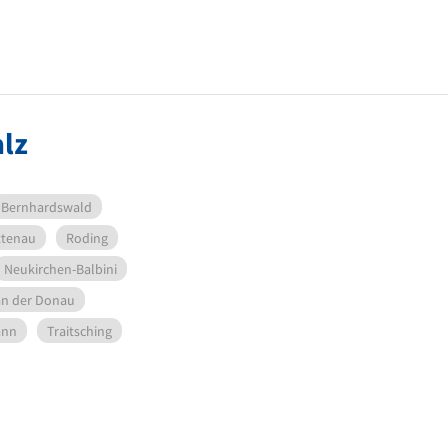
alz
Bernhardswald
ttenau
Roding
Neukirchen-Balbini
an der Donau
ann
Traitsching