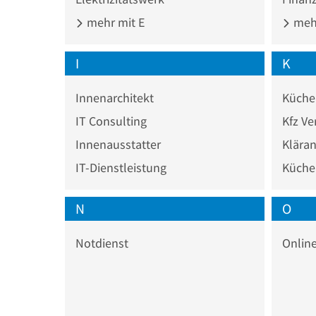
mehr mit E
mehr
I
K
Innenarchitekt
Küche
IT Consulting
Kfz Ve
Innenausstatter
Klära
IT-Dienstleistung
Küche
N
O
Notdienst
Onlin