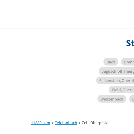
St
Bach
Bren
Jagdschloß Thier
Falkenstein, Oberpf
Wald, Oberp
Wenzenbach
11880.com
Telefonbuch
Zell, Oberpfalz