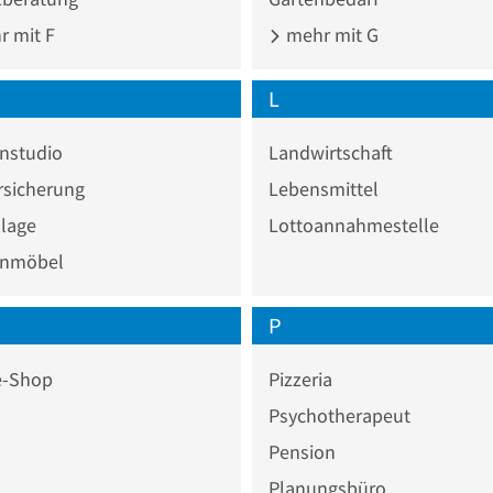
 mit F
mehr mit G
L
nstudio
Landwirtschaft
rsicherung
Lebensmittel
nlage
Lottoannahmestelle
nmöbel
P
e-Shop
Pizzeria
Psychotherapeut
Pension
Planungsbüro