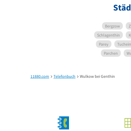
Städ
Bergzow
Z
Schlagenthin
K
Parey
Tuchei
Parchen
Wu
11880.com
Telefonbuch
Wulkow bei Genthin