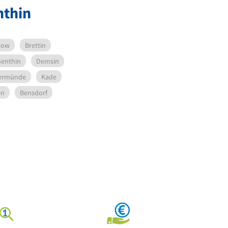
nthin
how
Brettin
Genthin
Demsin
ermünde
Kade
en
Bensdorf