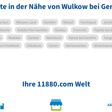
te in der Nähe von Wulkow bei Ge
erben
Milower Land
Genthin
Mützel
Ferchland
Jeric
litsche
Roßdorf bei Genthin
Gladau
Premnitz
Paplitz bei 
m
Redekin
Derben
Nielebock
Karow bei Genthin
Tang
st-Fischbeck
Zabakuck
Güsen
Hohenseeden
Schönhaus
Ihre 11880.com Welt