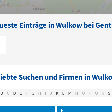
ueste Einträge in Wulkow bei Gent
iebte Suchen und Firmen in Wulk
B
C
D
E
F
G
H
I
J
K
L
M
N
O
P
Q
R
S
E