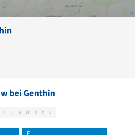
hin
ow bei Genthin
T
U
V
W
X
Y
Z
F