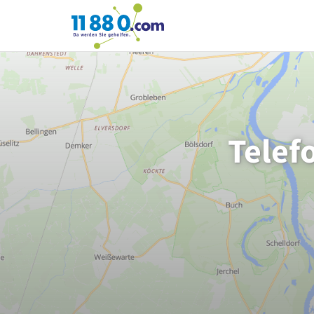
11880.com
Telef