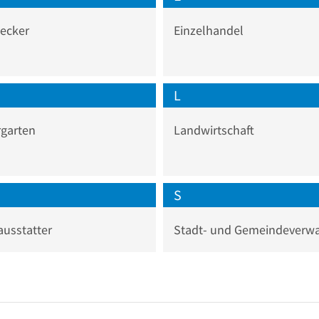
ecker
Einzelhandel
L
rgarten
Landwirtschaft
S
usstatter
Stadt- und Gemeindeverw