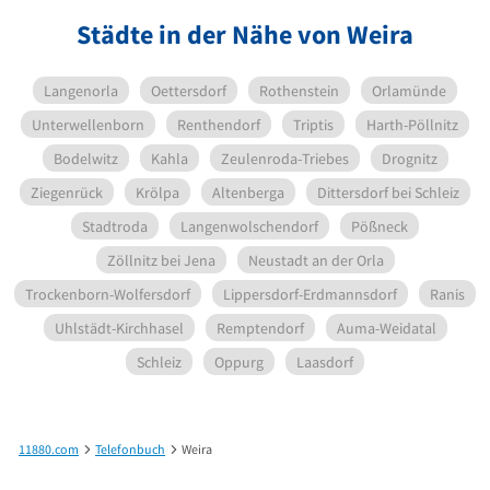
Städte in der Nähe von Weira
Langenorla
Oettersdorf
Rothenstein
Orlamünde
Unterwellenborn
Renthendorf
Triptis
Harth-Pöllnitz
Bodelwitz
Kahla
Zeulenroda-Triebes
Drognitz
Ziegenrück
Krölpa
Altenberga
Dittersdorf bei Schleiz
Stadtroda
Langenwolschendorf
Pößneck
Zöllnitz bei Jena
Neustadt an der Orla
Trockenborn-Wolfersdorf
Lippersdorf-Erdmannsdorf
Ranis
Uhlstädt-Kirchhasel
Remptendorf
Auma-Weidatal
Schleiz
Oppurg
Laasdorf
11880.com
Telefonbuch
Weira