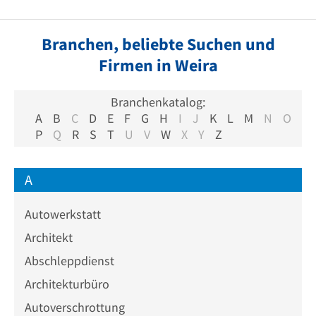
Branchen, beliebte Suchen und
Firmen in Weira
Branchenkatalog:
A
B
C
D
E
F
G
H
I
J
K
L
M
N
O
P
Q
R
S
T
U
V
W
X
Y
Z
A
Autowerkstatt
Architekt
Abschleppdienst
Architekturbüro
Autoverschrottung