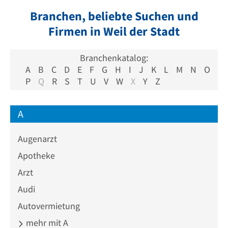
Branchen, beliebte Suchen und
Firmen in Weil der Stadt
Branchenkatalog:
A
B
C
D
E
F
G
H
I
J
K
L
M
N
O
P
Q
R
S
T
U
V
W
X
Y
Z
A
Augenarzt
Apotheke
Arzt
Audi
Autovermietung
mehr mit A