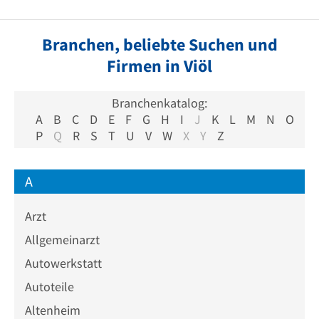
Branchen, beliebte Suchen und
Firmen in Viöl
Branchenkatalog:
A
B
C
D
E
F
G
H
I
J
K
L
M
N
O
P
Q
R
S
T
U
V
W
X
Y
Z
A
Arzt
Allgemeinarzt
Autowerkstatt
Autoteile
Altenheim