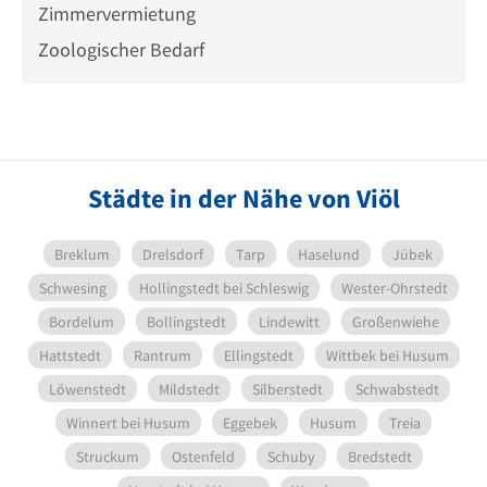
Zimmervermietung
Zoologischer Bedarf
Städte in der Nähe von Viöl
Breklum
Drelsdorf
Tarp
Haselund
Jübek
Schwesing
Hollingstedt bei Schleswig
Wester-Ohrstedt
Bordelum
Bollingstedt
Lindewitt
Großenwiehe
Hattstedt
Rantrum
Ellingstedt
Wittbek bei Husum
Löwenstedt
Mildstedt
Silberstedt
Schwabstedt
Winnert bei Husum
Eggebek
Husum
Treia
Struckum
Ostenfeld
Schuby
Bredstedt