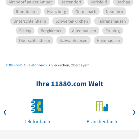
Kirchdorf an der Amper
Jetzendorf
Karlsfeld
Dachau
Ilmmünster
Kranzberg
Gerolsbach
Neufahrn
Unterschleißheim
Schweitenkirchen
Fahrenzhausen
Eching
Bergkirchen
Allershausen
Freising
Oberschleißheim
Schwabhausen
Haimhausen
11880.com
Telefonbuch
Vierkirchen, Oberbayern
Ihre 11880.com Welt
Telefonbuch
Branchenbuch