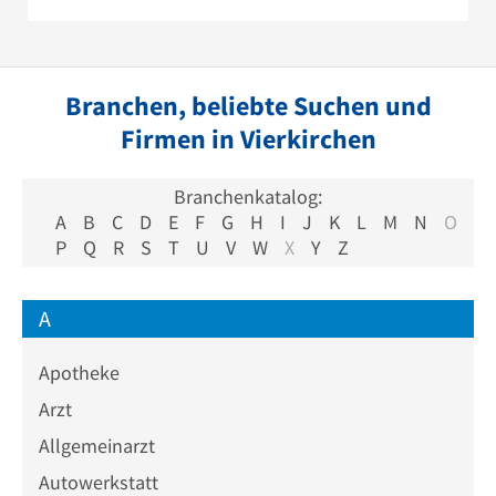
Branchen, beliebte Suchen und
Firmen in Vierkirchen
Branchenkatalog:
A
B
C
D
E
F
G
H
I
J
K
L
M
N
O
P
Q
R
S
T
U
V
W
X
Y
Z
A
Apotheke
Arzt
Allgemeinarzt
Autowerkstatt