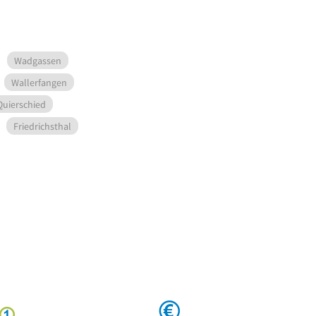
Wadgassen
Wallerfangen
Quierschied
Friedrichsthal