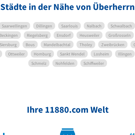
Städte in der Nähe von Überherrn
Saarwellingen
Dillingen
Saarlouis
Nalbach
Schwalbach
Beckingen
Riegelsberg
Ensdorf
Heusweiler
Großrosseln
Siersburg
Bous
Mandelbachtal
Tholey
Zweibrücken
Ottweiler
Homburg
Sankt Wendel
Losheim
Illingen
Schmelz
Nohfelden
Schiffweiler
Ihre 11880.com Welt