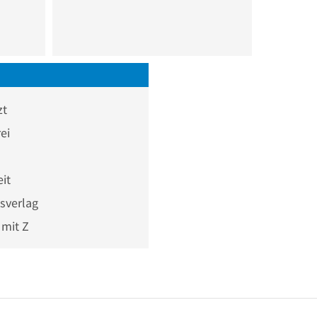
zt
ei
eit
sverlag
mit Z