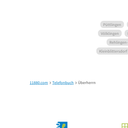
Püttlingen
Völklingen
Rehlingen-
Kleinblittersdorf
11880.com
Telefonbuch
Überherrn