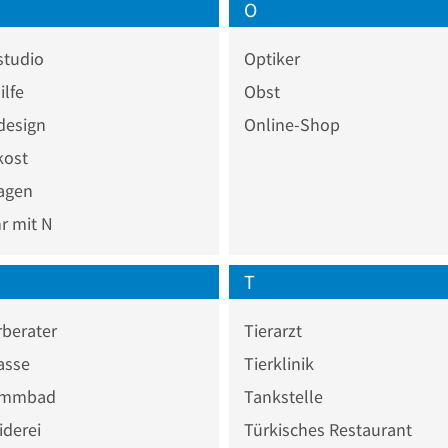
O
studio
Optiker
lfe
Obst
design
Online-Shop
kost
agen
 mit N
T
berater
Tierarzt
asse
Tierklinik
immbad
Tankstelle
iderei
Türkisches Restaurant