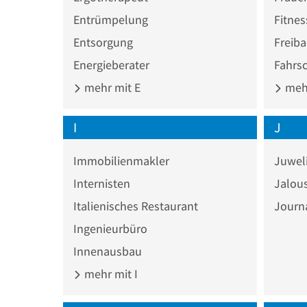
Entrümpelung
Fitnes
Entsorgung
Freib
Energieberater
Fahrs
mehr mit E
mehr
I
J
Immobilienmakler
Juwel
Internisten
Jalous
Italienisches Restaurant
Journa
Ingenieurbüro
Innenausbau
mehr mit I