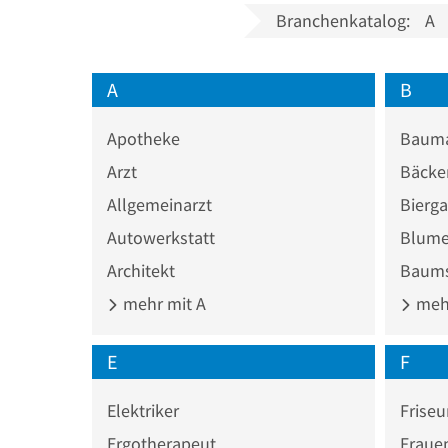
Branchenkatalog:
A
A
B
Apotheke
Bauma
Arzt
Bäcke
Allgemeinarzt
Bierga
Autowerkstatt
Blume
Architekt
Baums
mehr mit A
mehr
E
F
Elektriker
Friseu
Ergotherapeut
Fraue