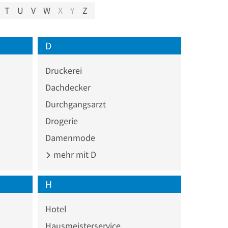
T
U
V
W
X
Y
Z
D
Druckerei
Dachdecker
Durchgangsarzt
Drogerie
Damenmode
mehr mit D
H
Hotel
Hausmeisterservice