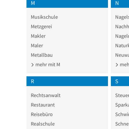
M
N
Musikschule
Nagel
Metzgerei
Nachhi
Makler
Nagel
Maler
Natur
Metallbau
Neuw
mehr mit M
mehr
R
S
Rechtsanwalt
Steuer
Restaurant
Spark
Reisebüro
Schw
Realschule
Schne