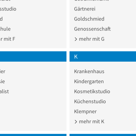
sstudio
Gärtnerei
ad
Goldschmied
chule
Genossenschaft
 mit F
mehr mit G
K
ier
Krankenhaus
ie
Kindergarten
list
Kosmetikstudio
Küchenstudio
Klempner
mehr mit K