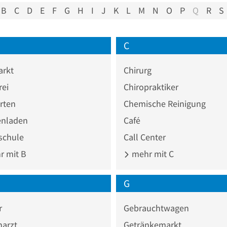
B
C
D
E
F
G
H
I
J
K
L
M
N
O
P
Q
R
S
C
rkt
Chirurg
rei
Chiropraktiker
rten
Chemische Reinigung
nladen
Café
chule
Call Center
 mit B
mehr mit C
G
r
Gebrauchtwagen
narzt
Getränkemarkt