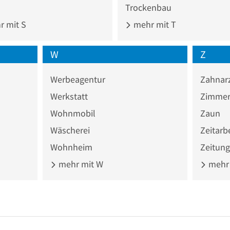
Trockenbau
 mit S
mehr mit T
W
Z
Werbeagentur
Zahnar
Werkstatt
Zimmer
Wohnmobil
Zaun
Wäscherei
Zeitarb
Wohnheim
Zeitung
mehr mit W
mehr 