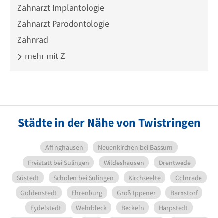
Zahnarzt Implantologie
Zahnarzt Parodontologie
Zahnrad
mehr mit Z
Städte in der Nähe von Twistringen
Affinghausen
Neuenkirchen bei Bassum
Freistatt bei Sulingen
Wildeshausen
Drentwede
Süstedt
Scholen bei Sulingen
Kirchseelte
Colnrade
Goldenstedt
Ehrenburg
Groß Ippener
Barnstorf
Eydelstedt
Wehrbleck
Beckeln
Harpstedt