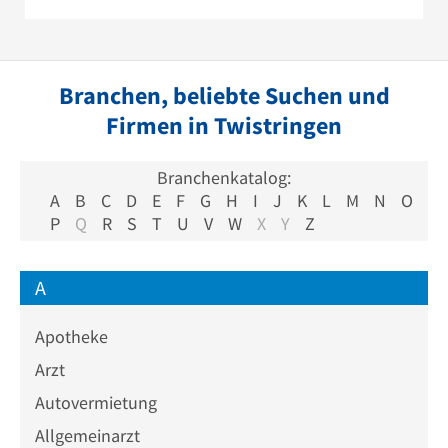
Branchen, beliebte Suchen und
Firmen in Twistringen
Branchenkatalog:
A
B
C
D
E
F
G
H
I
J
K
L
M
N
O
P
Q
R
S
T
U
V
W
X
Y
Z
A
Apotheke
Arzt
Autovermietung
Allgemeinarzt