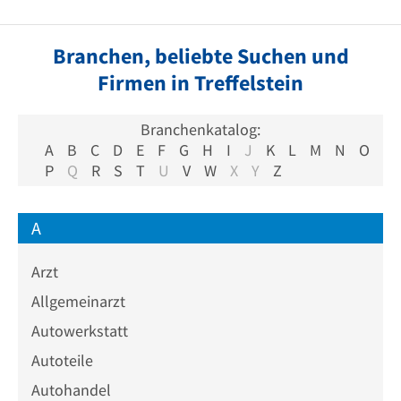
Branchen, beliebte Suchen und
Firmen in Treffelstein
Branchenkatalog:
A
B
C
D
E
F
G
H
I
J
K
L
M
N
O
P
Q
R
S
T
U
V
W
X
Y
Z
A
Arzt
Allgemeinarzt
Autowerkstatt
Autoteile
Autohandel