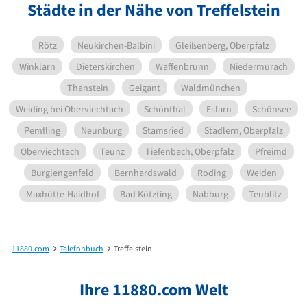
Städte in der Nähe von Treffelstein
Rötz
Neukirchen-Balbini
Gleißenberg, Oberpfalz
Winklarn
Dieterskirchen
Waffenbrunn
Niedermurach
Thanstein
Geigant
Waldmünchen
Weiding bei Oberviechtach
Schönthal
Eslarn
Schönsee
Pemfling
Neunburg
Stamsried
Stadlern, Oberpfalz
Oberviechtach
Teunz
Tiefenbach, Oberpfalz
Pfreimd
Burglengenfeld
Bernhardswald
Roding
Weiden
Maxhütte-Haidhof
Bad Kötzting
Nabburg
Teublitz
11880.com
Telefonbuch
Treffelstein
Ihre 11880.com Welt