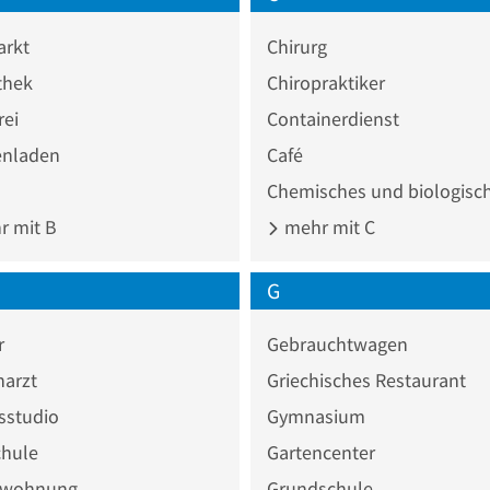
rkt
Chirurg
thek
Chiropraktiker
rei
Containerdienst
nladen
Café
 mit B
mehr mit C
G
r
Gebrauchtwagen
narzt
Griechisches Restaurant
sstudio
Gymnasium
chule
Gartencenter
nwohnung
Grundschule