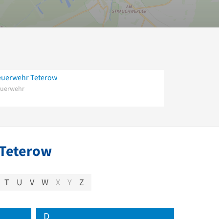
euerwehr Teterow
euerwehr
 Teterow
T
U
V
W
X
Y
Z
D