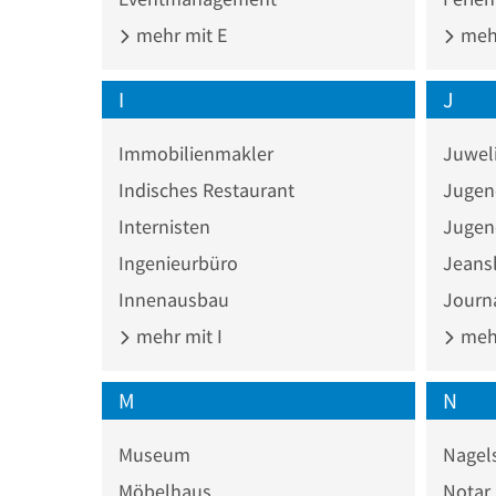
mehr mit E
mehr
I
J
Immobilienmakler
Juwel
Indisches Restaurant
Jugen
Internisten
Jugen
Ingenieurbüro
Jeans
Innenausbau
Journa
mehr mit I
mehr
M
N
Museum
Nagel
Möbelhaus
Notar