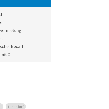
zt
ei
vermietung
ht
scher Bedarf
mit Z
n
Lupendorf