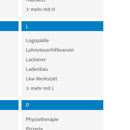
mehr mit H
L
Logopädie
Lohnsteuerhilfeverein
Lackierer
Ladenbau
Lkw Werkstatt
mehr mit L
P
Physiotherapie
Pizzeria