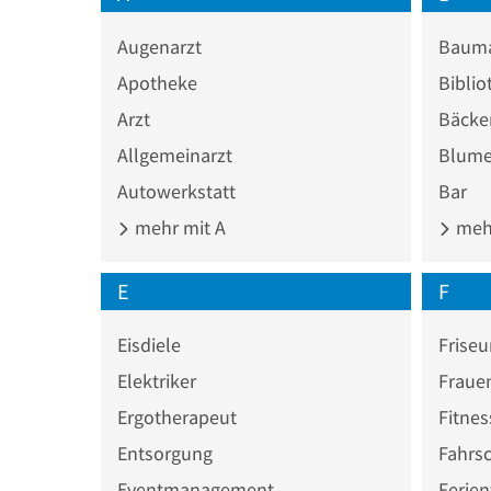
Augenarzt
Bauma
Apotheke
Biblio
Arzt
Bäcke
Allgemeinarzt
Blume
Autowerkstatt
Bar
mehr mit A
mehr
E
F
Eisdiele
Friseu
Elektriker
Fraue
Ergotherapeut
Fitnes
Entsorgung
Fahrs
Eventmanagement
Ferie