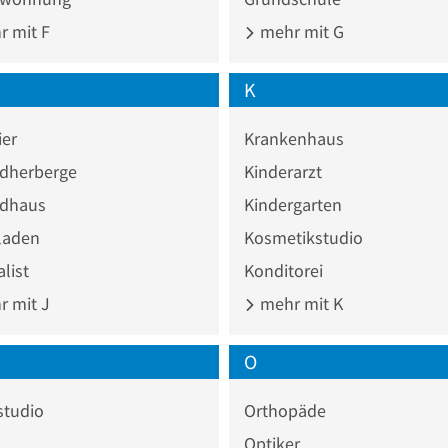
 mit F
mehr mit G
K
ier
Krankenhaus
dherberge
Kinderarzt
dhaus
Kindergarten
laden
Kosmetikstudio
list
Konditorei
 mit J
mehr mit K
O
studio
Orthopäde
Optiker