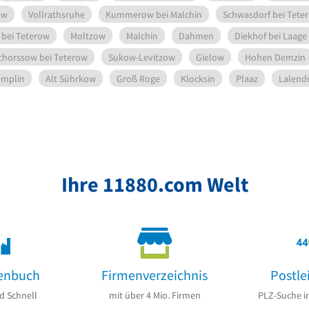
ow
Vollrathsruhe
Kummerow bei Malchin
Schwasdorf bei Tete
bei Teterow
Moltzow
Malchin
Dahmen
Diekhof bei Laage
chorssow bei Teterow
Sukow-Levitzow
Gielow
Hohen Demzin
emplin
Alt Sührkow
Groß Roge
Klocksin
Plaaz
Lalend
Ihre 11880.com Welt
enbuch
Firmenverzeichnis
Postle
d Schnell
mit über 4 Mio. Firmen
PLZ-Suche i