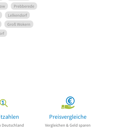
row
Prebberede
Lelkendorf
Groß Wokern
orf
itzahlen
Preisvergleiche
n Deutschland
Vergleichen & Geld sparen