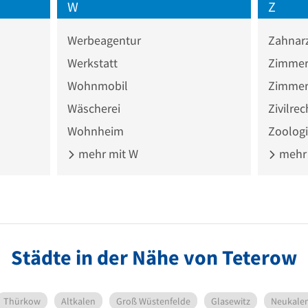
W
Z
Werbeagentur
Zahnar
Werkstatt
Zimmer
Wohnmobil
Zimmer
Wäscherei
Zivilrec
Wohnheim
Zoologi
mehr mit W
mehr 
Städte in der Nähe von Teterow
Thürkow
Altkalen
Groß Wüstenfelde
Glasewitz
Neukale