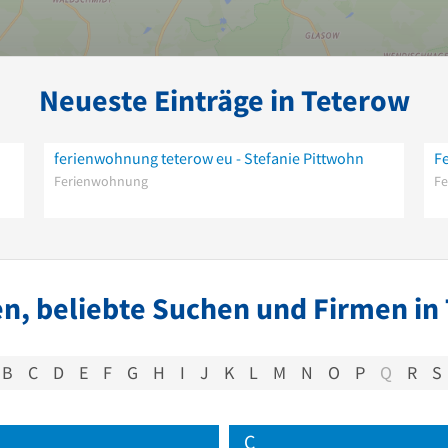
Neueste Einträge in Teterow
ferienwohnung teterow eu - Stefanie Pittwohn
F
Ferienwohnung
F
n, beliebte Suchen und Firmen in
B
C
D
E
F
G
H
I
J
K
L
M
N
O
P
Q
R
S
C