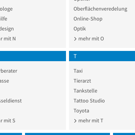
ologe
Oberflächenveredelung
lfe
Online-Shop
design
Optik
 mit N
mehr mit O
T
berater
Taxi
asse
Tierarzt
Tankstelle
seldienst
Tattoo Studio
Toyota
 mit S
mehr mit T