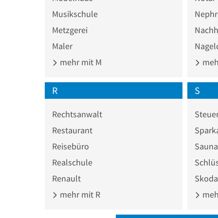
Musikschule
Nephr
Metzgerei
Nachhi
Maler
Nagel
mehr mit M
mehr
R
S
Rechtsanwalt
Steuer
Restaurant
Spark
Reisebüro
Sauna
Realschule
Schlüs
Renault
Skoda
mehr mit R
mehr