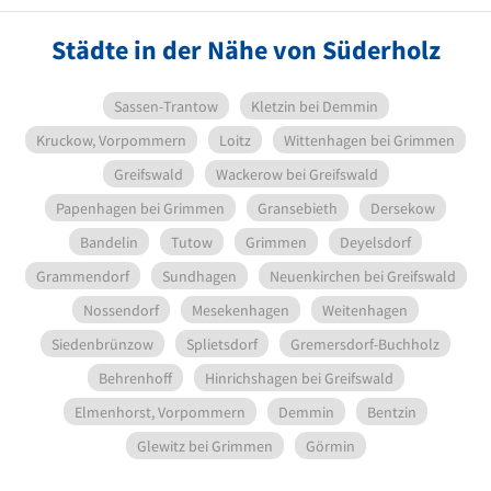
Städte in der Nähe von Süderholz
Sassen-Trantow
Kletzin bei Demmin
Kruckow, Vorpommern
Loitz
Wittenhagen bei Grimmen
Greifswald
Wackerow bei Greifswald
Papenhagen bei Grimmen
Gransebieth
Dersekow
Bandelin
Tutow
Grimmen
Deyelsdorf
Grammendorf
Sundhagen
Neuenkirchen bei Greifswald
Nossendorf
Mesekenhagen
Weitenhagen
Siedenbrünzow
Splietsdorf
Gremersdorf-Buchholz
Behrenhoff
Hinrichshagen bei Greifswald
Elmenhorst, Vorpommern
Demmin
Bentzin
Glewitz bei Grimmen
Görmin