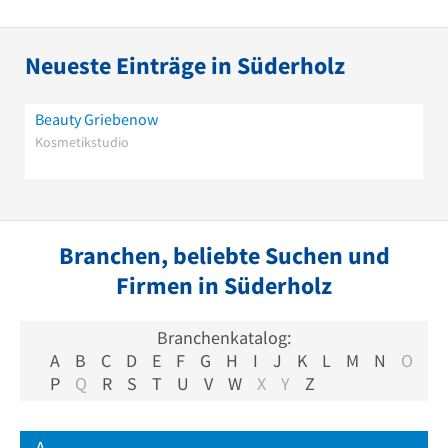
Neueste Einträge in Süderholz
Beauty Griebenow
Kosmetikstudio
Branchen, beliebte Suchen und
Firmen in Süderholz
Branchenkatalog:
A
B
C
D
E
F
G
H
I
J
K
L
M
N
O
P
Q
R
S
T
U
V
W
X
Y
Z
A