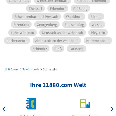
Vohenstrauß
Windischeschenbach
Reuth bei Erbendorf
Theisseil
Erbendorf
Plößberg
Schwarzenbach bei Pressath
Waldthurn
Bärnau
Etzenricht
Georgenberg
Flossenbürg
Wiesau
Luhe-Wildenau
Neustadt an der Waldnaab
Pleystein
Püchersreuth
Altenstadt an der Waldnaab
Krummennaab
Schirmitz
Floß
Parkstein
11880.com
Telefonbuch
Störnstein
Ihre 11880.com Welt