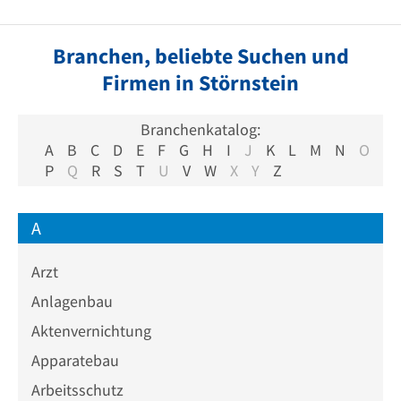
Branchen, beliebte Suchen und
Firmen in Störnstein
Branchenkatalog:
A
B
C
D
E
F
G
H
I
J
K
L
M
N
O
P
Q
R
S
T
U
V
W
X
Y
Z
A
Arzt
Anlagenbau
Aktenvernichtung
Apparatebau
Arbeitsschutz