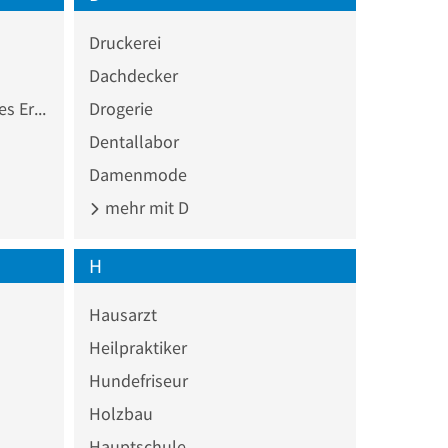
Druckerei
Dachdecker
Chemisch-pharmazeutisches Erzeugnis Großhandel
Drogerie
Dentallabor
Damenmode
mehr mit D
H
Hausarzt
Heilpraktiker
Hundefriseur
Holzbau
Hauptschule