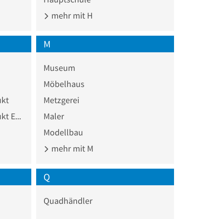
mehr mit H
M
Museum
Möbelhaus
ukt
Metzgerei
Landwirtschaftliches Produkt Ex- und Import
Maler
Modellbau
mehr mit M
Q
Quadhändler