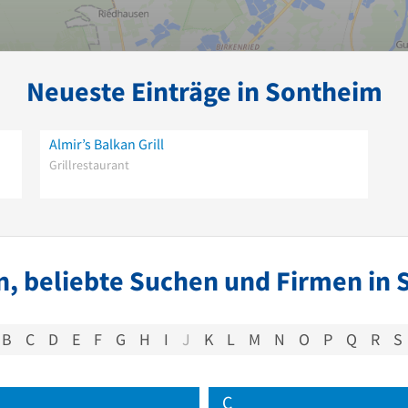
Neueste Einträge in Sontheim
Almir’s Balkan Grill
Grillrestaurant
, beliebte Suchen und Firmen in
B
C
D
E
F
G
H
I
J
K
L
M
N
O
P
Q
R
S
C