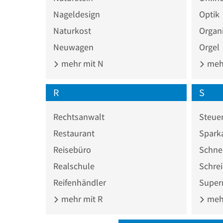
Nageldesign
Optik
Naturkost
Organ
Neuwagen
Orgel
mehr mit N
mehr
R
S
Rechtsanwalt
Steuer
Restaurant
Spark
Reisebüro
Schne
Realschule
Schrei
Reifenhändler
Super
mehr mit R
mehr