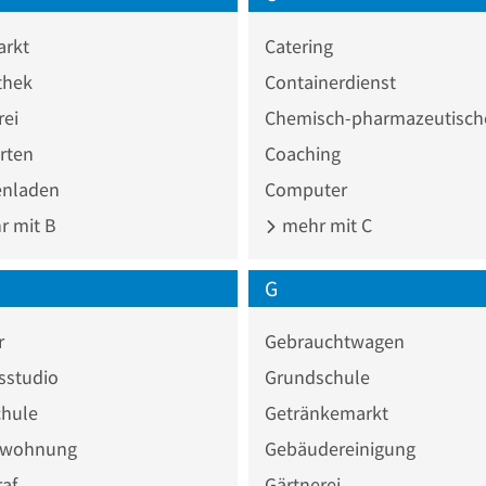
rkt
Catering
thek
Containerdienst
rei
rten
Coaching
nladen
Computer
 mit B
mehr mit C
G
r
Gebrauchtwagen
sstudio
Grundschule
chule
Getränkemarkt
nwohnung
Gebäudereinigung
af
Gärtnerei