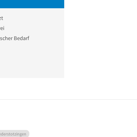
zt
ei
scher Bedarf
ederstotzingen