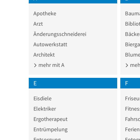
Apotheke
Bauma
Arzt
Biblio
Änderungsschneiderei
Bäcke
Autowerkstatt
Bierga
Architekt
Blume
mehr mit A
mehr
E
F
Eisdiele
Friseu
Elektriker
Fitnes
Ergotherapeut
Fahrs
Entrümpelung
Ferie
Entsorgung
Fotogr