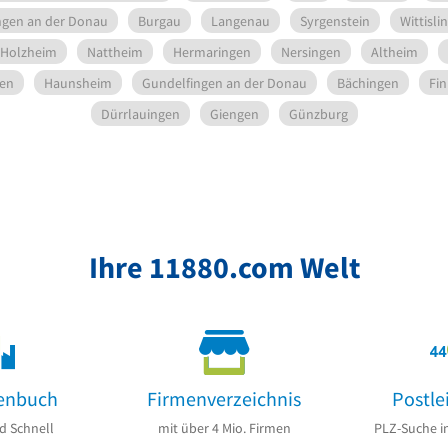
ingen an der Donau
Burgau
Langenau
Syrgenstein
Wittisli
Holzheim
Nattheim
Hermaringen
Nersingen
Altheim
gen
Haunsheim
Gundelfingen an der Donau
Bächingen
Fi
Dürrlauingen
Giengen
Günzburg
Ihre 11880.com Welt
enbuch
Firmenverzeichnis
Postle
d Schnell
mit über 4 Mio. Firmen
PLZ-Suche i