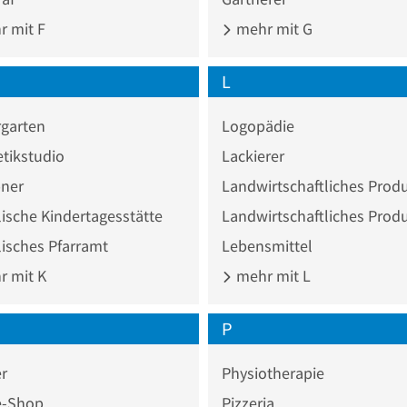
 mit F
mehr mit G
L
rgarten
Logopädie
tikstudio
Lackierer
ner
Landwirtschaftliches Prod
ische Kindertagesstätte
isches Pfarramt
Lebensmittel
 mit K
mehr mit L
P
r
Physiotherapie
e-Shop
Pizzeria