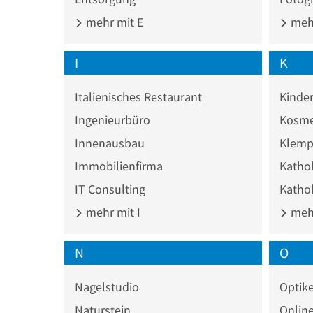
mehr mit E
mehr
I
K
Italienisches Restaurant
Kinde
Ingenieurbüro
Kosme
Innenausbau
Klemp
Immobilienfirma
Kathol
IT Consulting
Kathol
mehr mit I
mehr
N
O
Nagelstudio
Optike
Naturstein
Onlin