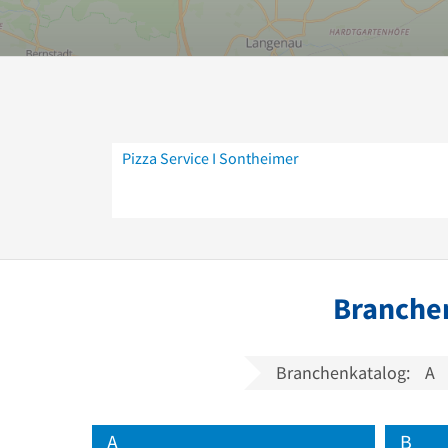
Pizza Service I Sontheimer
Branchen
Branchenkatalog:
A
A
B