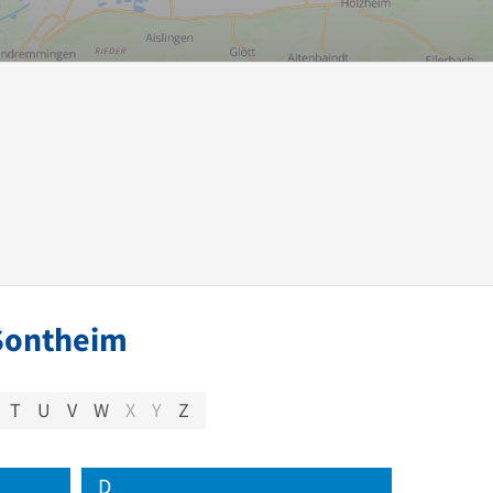
 Sontheim
T
U
V
W
X
Y
Z
D