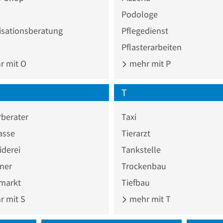
Podologe
isationsberatung
Pflegedienst
Pflasterarbeiten
 mit O
mehr mit P
T
berater
Taxi
asse
Tierarzt
iderei
Tankstelle
ner
Trockenbau
markt
Tiefbau
 mit S
mehr mit T