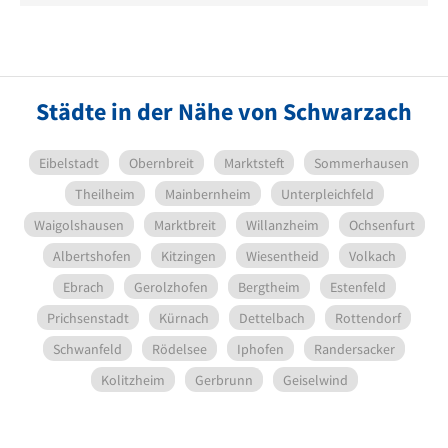
Städte in der Nähe von Schwarzach
Eibelstadt
Obernbreit
Marktsteft
Sommerhausen
Theilheim
Mainbernheim
Unterpleichfeld
Waigolshausen
Marktbreit
Willanzheim
Ochsenfurt
Albertshofen
Kitzingen
Wiesentheid
Volkach
Ebrach
Gerolzhofen
Bergtheim
Estenfeld
Prichsenstadt
Kürnach
Dettelbach
Rottendorf
Schwanfeld
Rödelsee
Iphofen
Randersacker
Kolitzheim
Gerbrunn
Geiselwind