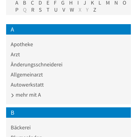
A
B
C
D
E
F
G
H
I
J
K
L
M
N
O
P
Q
R
S
T
U
V
W
X
Y
Z
A
Apotheke
Arzt
Änderungsschneiderei
Allgemeinarzt
Autowerkstatt
mehr mit A
B
Bäckerei