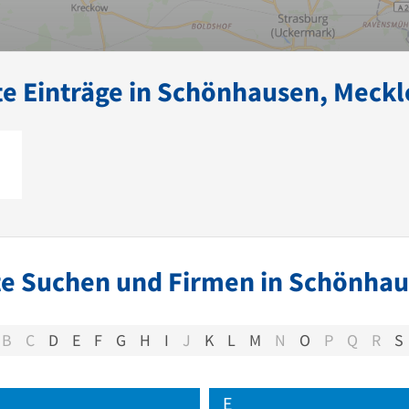
e Einträge in Schönhausen, Meck
te Suchen und Firmen in Schönha
B
C
D
E
F
G
H
I
J
K
L
M
N
O
P
Q
R
S
E