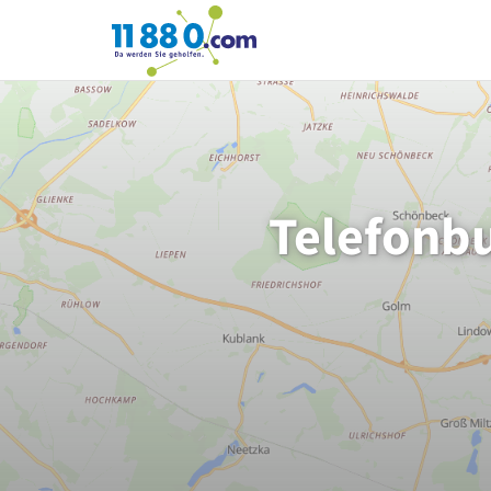
11880.com
Telefonb