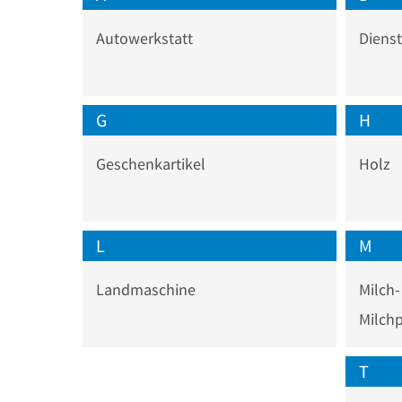
Autowerkstatt
Dienst
G
H
Geschenkartikel
Holz
L
M
Landmaschine
Milch
T