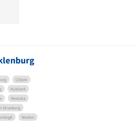
klenburg
burg
Cölpin
g
Kublank
w
Neetzka
ei Strasburg
oldegk
Nieden