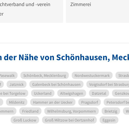
chtverband und -verein
Zimmerei
er
in der Nähe von Schönhausen, Mec
Pasewalk
Schönbeck, Mecklenburg
Nordwestuckermark
Stras
f
Jatznick
Galenbeck bei Schönhausen
Voigtsdorf bei Strasbur
e bei Torgelow
Uckerland
Altwigshagen
Datzetal
Genzko
l
Mildenitz
Hammer an der Uecker
Pragsdorf
Petersdorf b
pommern
Friedland
Wilhelmsburg, Vorpommern
Brietzig
W
Groß Luckow
Groß Miltzow bei Oertzenhof
Eggesin