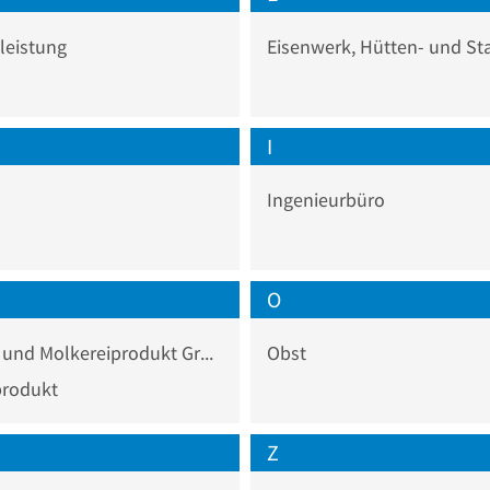
leistung
I
Ingenieurbüro
O
Milch- und Molkereiprodukt Großhandel
Obst
produkt
Z