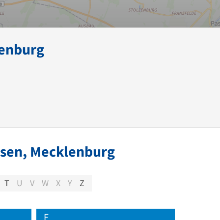
lenburg
usen, Mecklenburg
T
U
V
W
X
Y
Z
F