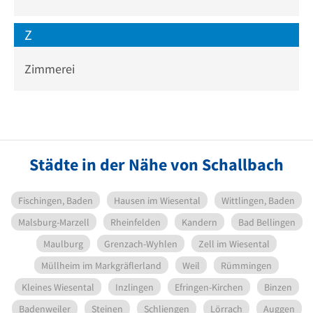
Z
Zimmerei
Städte in der Nähe von Schallbach
Fischingen, Baden
Hausen im Wiesental
Wittlingen, Baden
Malsburg-Marzell
Rheinfelden
Kandern
Bad Bellingen
Maulburg
Grenzach-Wyhlen
Zell im Wiesental
Müllheim im Markgräflerland
Weil
Rümmingen
Kleines Wiesental
Inzlingen
Efringen-Kirchen
Binzen
Badenweiler
Steinen
Schliengen
Lörrach
Auggen