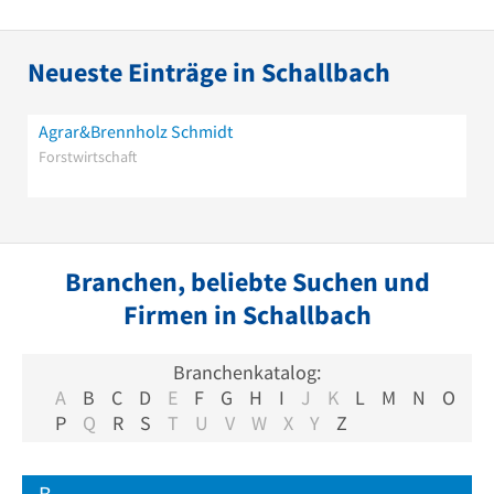
Neueste Einträge in Schallbach
Agrar&Brennholz Schmidt
Forstwirtschaft
Branchen, beliebte Suchen und
Firmen in Schallbach
Branchenkatalog:
A
B
C
D
E
F
G
H
I
J
K
L
M
N
O
P
Q
R
S
T
U
V
W
X
Y
Z
B