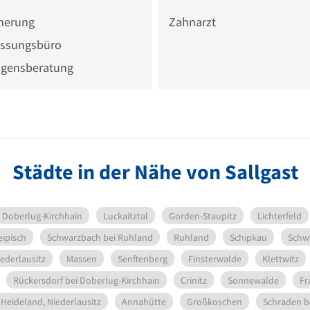
cherung
Zahnarzt
ssungsbüro
gensberatung
Städte in der Nähe von Sallgast
Doberlug-Kirchhain
Luckaitztal
Gorden-Staupitz
Lichterfeld
ipisch
Schwarzbach bei Ruhland
Ruhland
Schipkau
Schw
ederlausitz
Massen
Senftenberg
Finsterwalde
Klettwitz
Rückersdorf bei Doberlug-Kirchhain
Crinitz
Sonnewalde
Fr
Heideland, Niederlausitz
Annahütte
Großkoschen
Schraden b