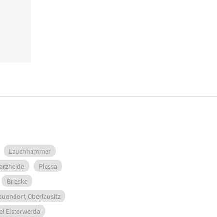
Lauchhammer
arzheide
Plessa
Brieske
auendorf, Oberlausitz
ei Elsterwerda