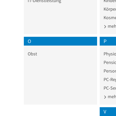
IT-Dienstleistung
Kinder
Körpe
Kosme
mehr
O
P
Obst
Physio
Pensi
Perso
PC-Re
PC-Ser
mehr
V