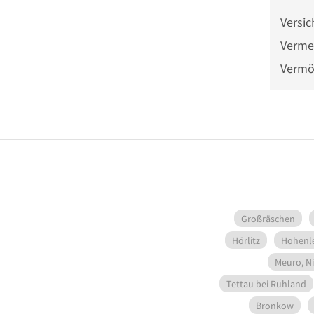
Versi
Verme
Vermö
Großräschen
Hörlitz
Hohenle
Meuro, Ni
Tettau bei Ruhland
Bronkow