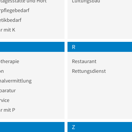
tagesstätte und Hort
Lüftungsbau
rpflegebedarf
tikbedarf
 mit K
R
therapie
Restaurant
on
Rettungsdienst
nalvermittlung
paratur
vice
 mit P
Z