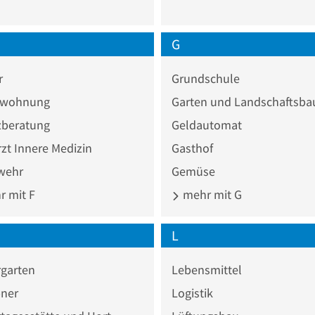
G
r
Grundschule
nwohnung
Garten und Landschaftsba
zberatung
Geldautomat
zt Innere Medizin
Gasthof
wehr
Gemüse
 mit F
mehr mit G
L
rgarten
Lebensmittel
ner
Logistik