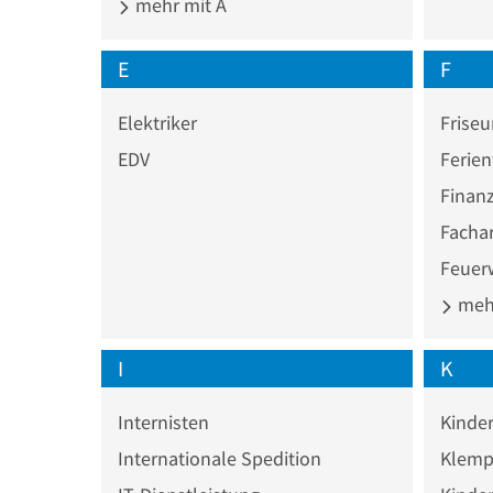
mehr mit A
E
F
Elektriker
Friseu
EDV
Ferie
Finan
Fachar
Feuer
mehr
I
K
Internisten
Kinde
Internationale Spedition
Klemp