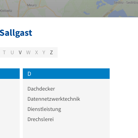
Sallgast
T
U
V
W
X
Y
Z
D
Dachdecker
Datennetzwerktechnik
Dienstleistung
Drechslerei