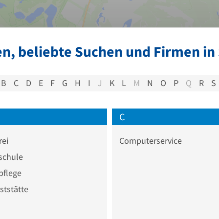
n, beliebte Suchen und Firmen in 
B
C
D
E
F
G
H
I
J
K
L
M
N
O
P
Q
R
S
C
rei
Computerservice
chule
flege
ststätte