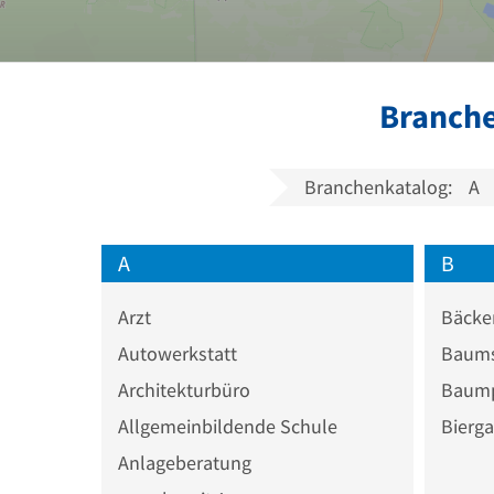
Branche
Branchenkatalog:
A
A
B
Arzt
Bäcke
Autowerkstatt
Baums
Architekturbüro
Baump
Allgemeinbildende Schule
Bierga
Anlageberatung