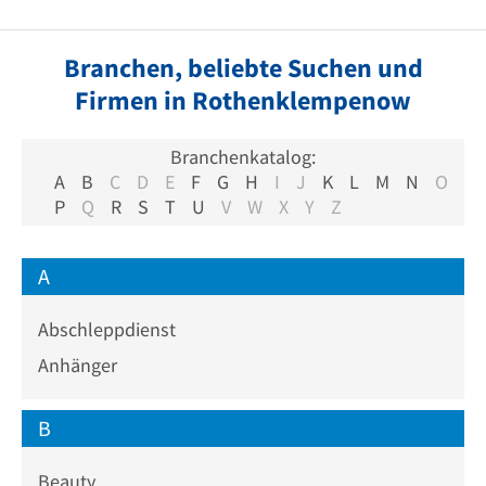
Branchen, beliebte Suchen und
Firmen in Rothenklempenow
Branchenkatalog:
A
B
C
D
E
F
G
H
I
J
K
L
M
N
O
P
Q
R
S
T
U
V
W
X
Y
Z
A
Abschleppdienst
Anhänger
B
Beauty