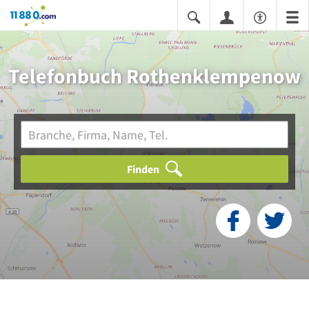
11880.com
Telefonbuch Rothenklempenow
Finden