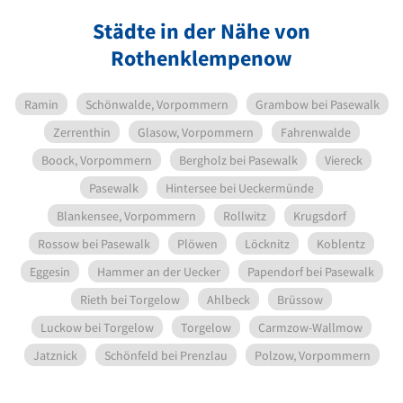
Städte in der Nähe von
Rothenklempenow
Ramin
Schönwalde, Vorpommern
Grambow bei Pasewalk
Zerrenthin
Glasow, Vorpommern
Fahrenwalde
Boock, Vorpommern
Bergholz bei Pasewalk
Viereck
Pasewalk
Hintersee bei Ueckermünde
Blankensee, Vorpommern
Rollwitz
Krugsdorf
Rossow bei Pasewalk
Plöwen
Löcknitz
Koblentz
Eggesin
Hammer an der Uecker
Papendorf bei Pasewalk
Rieth bei Torgelow
Ahlbeck
Brüssow
Luckow bei Torgelow
Torgelow
Carmzow-Wallmow
Jatznick
Schönfeld bei Prenzlau
Polzow, Vorpommern