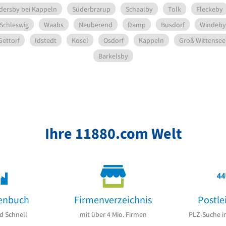
dersby bei Kappeln
Süderbrarup
Schaalby
Tolk
Fleckeby
 Schleswig
Waabs
Neuberend
Damp
Busdorf
Windeby
Gettorf
Idstedt
Kosel
Osdorf
Kappeln
Groß Wittensee
Barkelsby
Ihre 11880.com Welt
enbuch
Firmenverzeichnis
Postle
d Schnell
mit über 4 Mio. Firmen
PLZ-Suche i