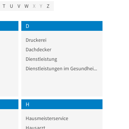
T
U
V
W
X
Y
Z
D
Druckerei
Dachdecker
Dienstleistung
Dienstleistungen im Gesundheitswesen
H
Hausmeisterservice
Hausarzt