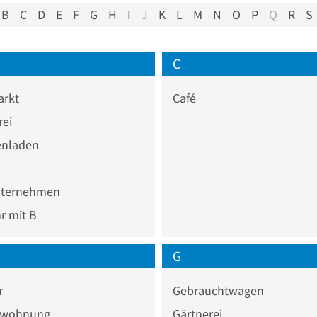
B
C
D
E
F
G
H
I
J
K
L
M
N
O
P
Q
R
S
C
rkt
Café
rei
nladen
ternehmen
 mit B
G
r
Gebrauchtwagen
nwohnung
Gärtnerei