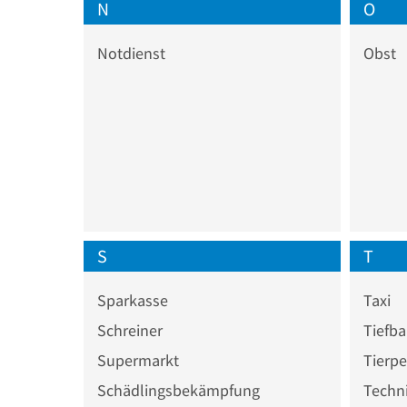
N
O
Notdienst
Obst
S
T
Sparkasse
Taxi
Schreiner
Tiefb
Supermarkt
Tierp
Schädlingsbekämpfung
Techn