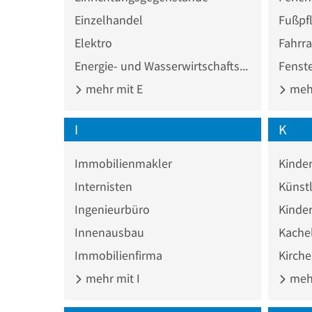
Einzelhandel
Fußpf
Elektro
Fahrra
Energie- und Wasserwirtschaftsverband
Fenst
mehr mit E
mehr
I
K
Immobilienmakler
Kinde
Internisten
Künstl
Ingenieurbüro
Kinde
Innenausbau
Kache
Immobilienfirma
Kirch
mehr mit I
mehr