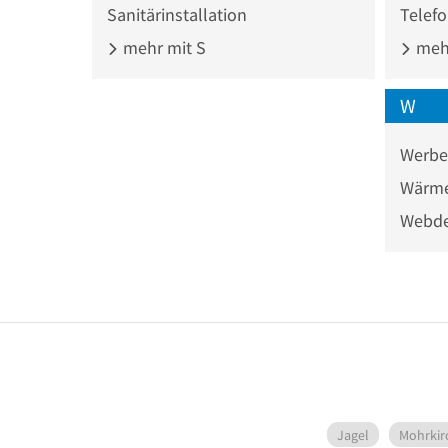
Sanitärinstallation
Telef
mehr mit S
mehr
W
Werbe
Wärm
Webde
Jagel
Mohrkir