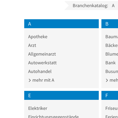
Branchenkatalog:
A
A
B
Apotheke
Bauma
Arzt
Bäcke
Allgemeinarzt
Blume
Autowerkstatt
Bank
Autohandel
Busun
mehr mit A
mehr
E
F
Elektriker
Friseu
Einrichtungsgegenstände
Ferie