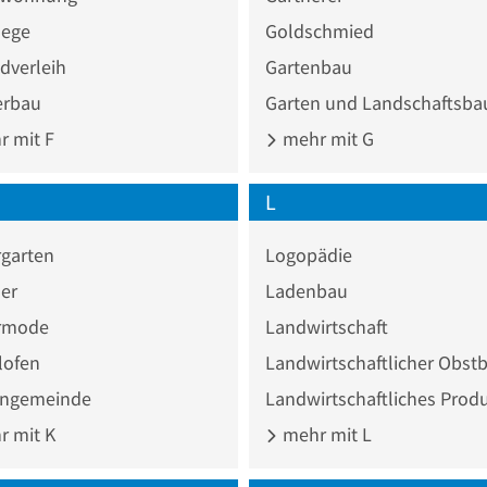
lege
Goldschmied
dverleih
Gartenbau
erbau
Garten und Landschaftsba
 mit F
mehr mit G
L
rgarten
Logopädie
er
Ladenbau
rmode
Landwirtschaft
lofen
Landwirtschaftlicher Obst
engemeinde
Landwirtschaftliches Prod
 mit K
mehr mit L