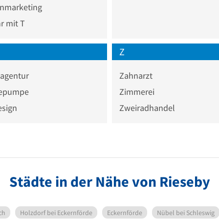
onmarketing
 mit T
Z
agentur
Zahnarzt
epumpe
Zimmerei
sign
Zweiradhandel
Städte in der Nähe von Rieseby
ch
Holzdorf bei Eckernförde
Eckernförde
Nübel bei Schleswig