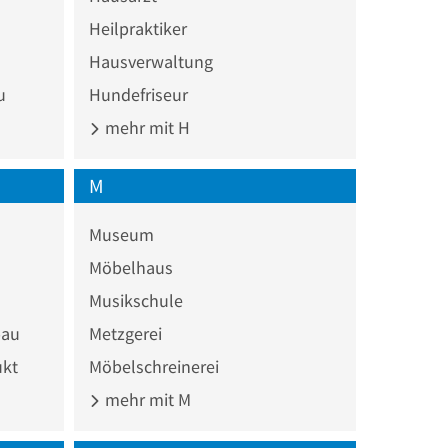
Heilpraktiker
Hausverwaltung
u
Hundefriseur
mehr mit H
M
Museum
Möbelhaus
Musikschule
bau
Metzgerei
ukt
Möbelschreinerei
mehr mit M