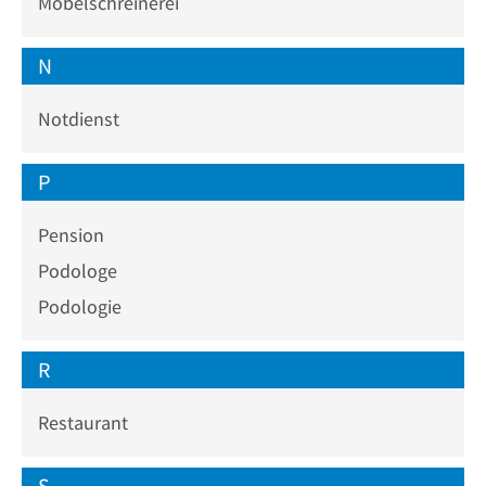
Möbelschreinerei
N
Notdienst
P
Pension
Podologe
Podologie
R
Restaurant
S