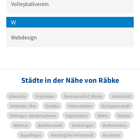
Volleyballverein
W
Webdesign
Städte in der Nähe von Räbke
Erkerode
Grasleben
Sommersdorf, Börde
Helmstedt
Veltheim, Ohe
Denkte
Hötensleben
Schöppenstedt
Söllingen, Niedersachsen
Ingersleben
Sickte
Völpke
Wittmar
Büddenstedt
Schöningen
Wefensleben
Süpplingen
Warberg bei Helmstedt
Ausleben