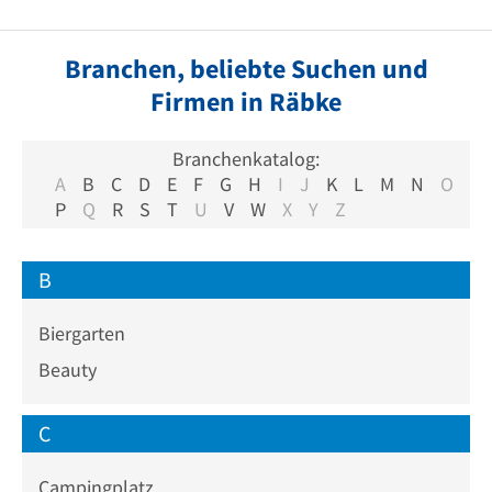
Branchen, beliebte Suchen und
Firmen in Räbke
Branchenkatalog:
A
B
C
D
E
F
G
H
I
J
K
L
M
N
O
P
Q
R
S
T
U
V
W
X
Y
Z
B
Biergarten
Beauty
C
Campingplatz