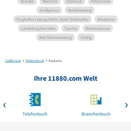
Brandis
Machern
Delitzsch
Petersroda
Großpösna
Markkleeberg
Flughafen Leipzig/Halle, Stadt Schkeuditz
Wiedemar
Landsberg bei Halle
Taucha
Muldestausee
Bad Schmiedeberg
Zörbig
11880.com
Telefonbuch
Rackwitz
Ihre 11880.com Welt
Telefonbuch
Branchenbuch