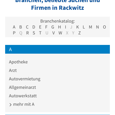
Firmen in Rackwitz
Branchenkatalog:
A
B
C
D
E
F
G
H
I
J
K
L
M
N
O
P
Q
R
S
T
U
V
W
X
Y
Z
A
Apotheke
Arzt
Autovermietung
Allgemeinarzt
Autowerkstatt
mehr mit A