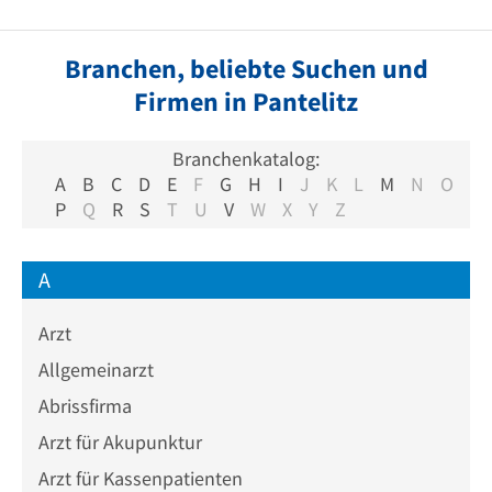
Branchen, beliebte Suchen und
Firmen in Pantelitz
Branchenkatalog:
A
B
C
D
E
F
G
H
I
J
K
L
M
N
O
P
Q
R
S
T
U
V
W
X
Y
Z
A
Arzt
Allgemeinarzt
Abrissfirma
Arzt für Akupunktur
Arzt für Kassenpatienten