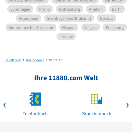
Divitz-Spoldershagen
Klausdorf bei Stralsund
Zarrendorf
Sundhagen
Prohn
Richtenberg
Altefähr
Barth
Altenpleen
Steinhagen bei Stralsund
Gustow
Kummerow bei Stralsund
Niepars
Velgast
Franzburg
Lüssow
11880.com
Telefonbuch
Pantelitz
Ihre 11880.com Welt
Telefonbuch
Branchenbuch