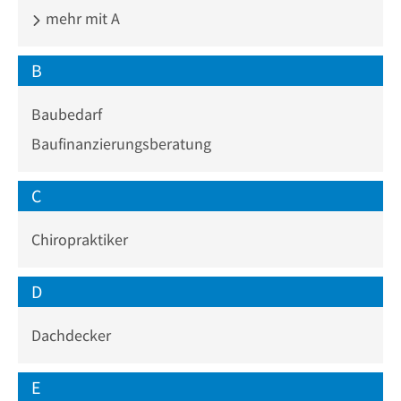
mehr mit A
B
Baubedarf
Baufinanzierungsberatung
C
Chiropraktiker
D
Dachdecker
E