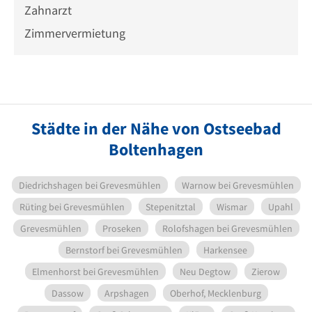
Zahnarzt
Zimmervermietung
Städte in der Nähe von Ostseebad
Boltenhagen
Diedrichshagen bei Grevesmühlen
Warnow bei Grevesmühlen
Rüting bei Grevesmühlen
Stepenitztal
Wismar
Upahl
Grevesmühlen
Proseken
Rolofshagen bei Grevesmühlen
Bernstorf bei Grevesmühlen
Harkensee
Elmenhorst bei Grevesmühlen
Neu Degtow
Zierow
Dassow
Arpshagen
Oberhof, Mecklenburg