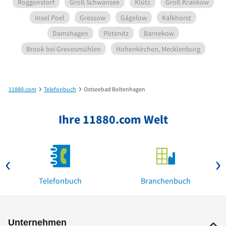
Roggenstorf
Groß Schwansee
Klütz
Groß Krankow
Insel Poel
Gressow
Gägelow
Kalkhorst
Damshagen
Pötenitz
Barnekow
Brook bei Grevesmühlen
Hohenkirchen, Mecklenburg
11880.com
Telefonbuch
Ostseebad Boltenhagen
Ihre 11880.com Welt
Telefonbuch
Branchenbuch
Unternehmen