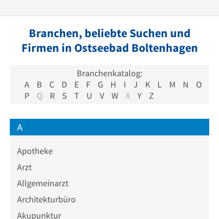
Branchen, beliebte Suchen und
Firmen in Ostseebad Boltenhagen
Branchenkatalog:
A
B
C
D
E
F
G
H
I
J
K
L
M
N
O
P
Q
R
S
T
U
V
W
X
Y
Z
A
Apotheke
Arzt
Allgemeinarzt
Architekturbüro
Akupunktur