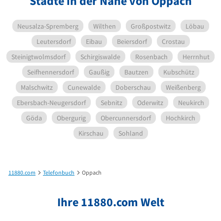
Städte in der Nähe von Oppach
Neusalza-Spremberg
Wilthen
Großpostwitz
Löbau
Leutersdorf
Eibau
Beiersdorf
Crostau
Steinigtwolmsdorf
Schirgiswalde
Rosenbach
Herrnhut
Seifhennersdorf
Gaußig
Bautzen
Kubschütz
Malschwitz
Cunewalde
Doberschau
Weißenberg
Ebersbach-Neugersdorf
Sebnitz
Oderwitz
Neukirch
Göda
Obergurig
Obercunnersdorf
Hochkirch
Kirschau
Sohland
11880.com
Telefonbuch
Oppach
Ihre 11880.com Welt