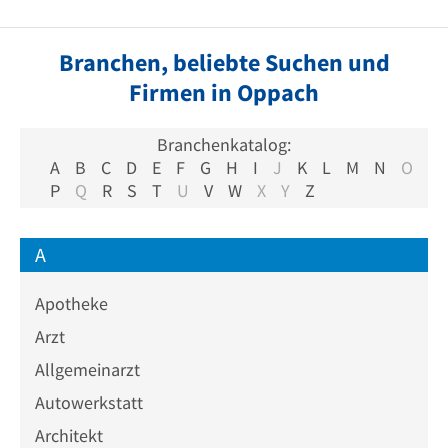
Branchen, beliebte Suchen und
Firmen in Oppach
Branchenkatalog:
A
B
C
D
E
F
G
H
I
J
K
L
M
N
O
P
Q
R
S
T
U
V
W
X
Y
Z
A
Apotheke
Arzt
Allgemeinarzt
Autowerkstatt
Architekt