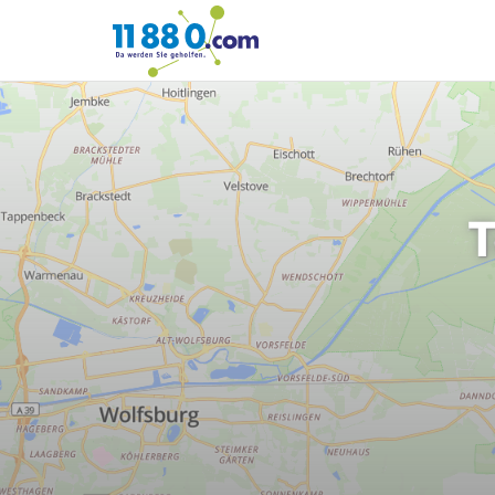
11880.com
T