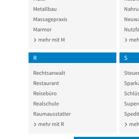
Metallbau
Nahru
Massagepraxis
Neuw
Marmor
Nutzf
mehr mit M
mehr
R
S
Rechtsanwalt
Steuer
Restaurant
Spark
Reisebüro
Schlüs
Realschule
Super
Raumausstatter
Spedi
mehr mit R
mehr