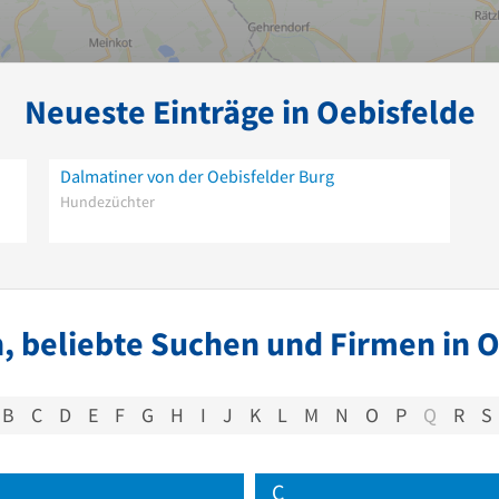
Neueste Einträge in Oebisfelde
Dalmatiner von der Oebisfelder Burg
Hundezüchter
, beliebte Suchen und Firmen in O
B
C
D
E
F
G
H
I
J
K
L
M
N
O
P
Q
R
S
C