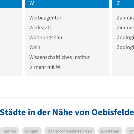
W
Z
Werbeagentur
Zahnar
Werkstatt
Zimmer
Wohnungsbau
Zoologi
Wein
Zoologi
Wissenschaftliches Institut
mehr mit W
Städte in der Nähe von Oebisfeld
Rennau
Etingen
Danndorf, Niedersachsen
Grasleben
Pa