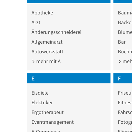
Apotheke
Bauma
Arzt
Bäcke
Änderungsschneiderei
Blume
Allgemeinarzt
Bar
Autowerkstatt
Buchh
mehr mit A
mehr
E
F
Eisdiele
Friseu
Elektriker
Fitnes
Ergotherapeut
Fahrs
Eventmanagement
Fotogr
E-Commerce
Fliese