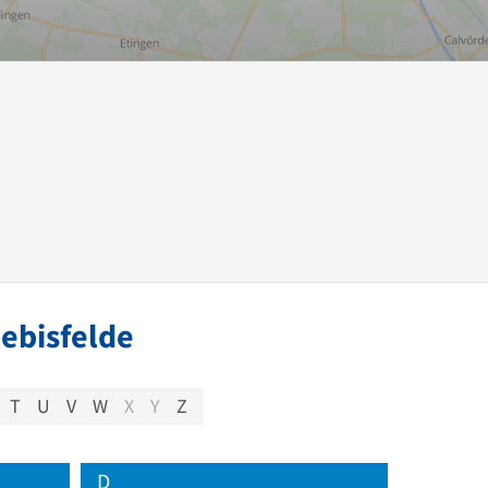
ebisfelde
T
U
V
W
X
Y
Z
D