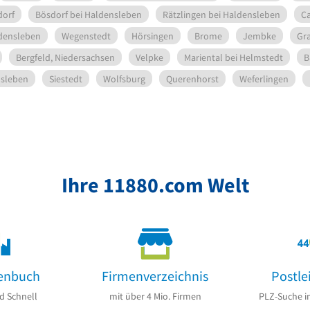
dorf
Bösdorf bei Haldensleben
Rätzlingen bei Haldensleben
C
densleben
Wegenstedt
Hörsingen
Brome
Jembke
Gra
Bergfeld, Niedersachsen
Velpke
Mariental bei Helmstedt
B
nsleben
Siestedt
Wolfsburg
Querenhorst
Weferlingen
Ihre 11880.com Welt
enbuch
Firmenverzeichnis
Postle
d Schnell
mit über 4 Mio. Firmen
PLZ-Suche i