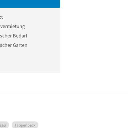
zt
vermietung
scher Bedarf
scher Garten
e
rsau
Tappenbeck