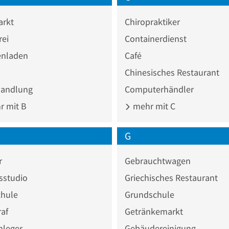
rkt
Chiropraktiker
rei
Containerdienst
nladen
Café
Chinesisches Restaurant
andlung
Computerhändler
 mit B
mehr mit C
G
r
Gebrauchtwagen
sstudio
Griechisches Restaurant
chule
Grundschule
af
Getränkemarkt
nleger
Gebäudereinigung