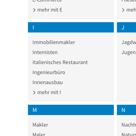
mehr mit E
mehr
I
J
Immobilienmakler
Jagdw
Internisten
Jugen
Italienisches Restaurant
Ingenieurbüro
Innenausbau
mehr mit I
M
N
Makler
Nachhi
Maler
Naturs