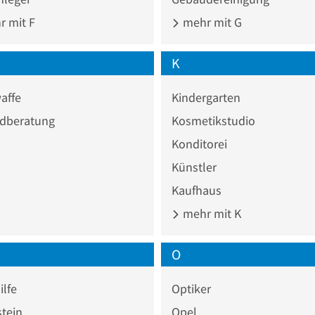
 mit F
mehr mit G
K
affe
Kindergarten
dberatung
Kosmetikstudio
Konditorei
Künstler
Kaufhaus
mehr mit K
O
lfe
Optiker
tein
Opel