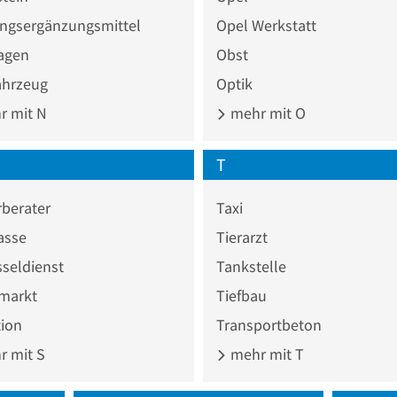
ngsergänzungsmittel
Opel Werkstatt
agen
Obst
ahrzeug
Optik
 mit N
mehr mit O
T
berater
Taxi
asse
Tierarzt
seldienst
Tankstelle
markt
Tiefbau
tion
Transportbeton
 mit S
mehr mit T