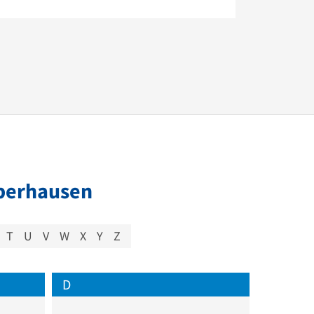
Oberhausen
T
U
V
W
X
Y
Z
D