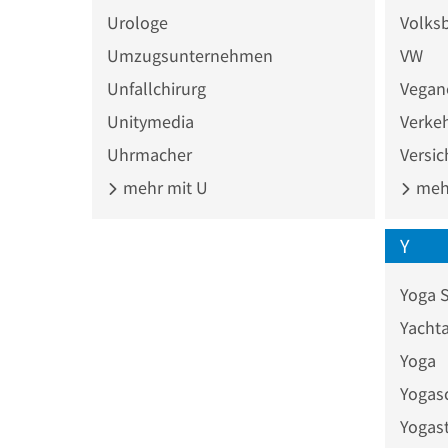
Urologe
Volks
Umzugsunternehmen
VW
Unfallchirurg
Vegan
Unitymedia
Verke
Uhrmacher
Versi
mehr mit U
mehr
Y
Yoga 
Yacht
Yoga
Yogas
Yogas