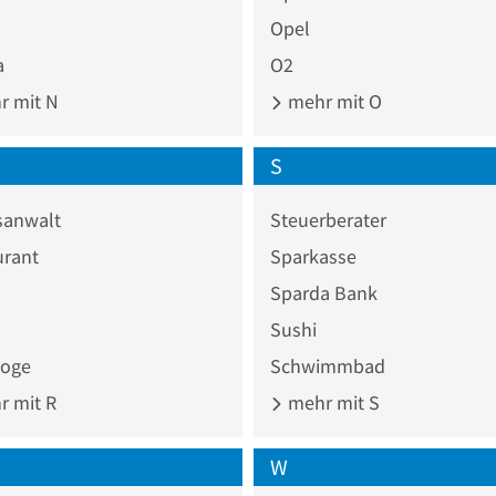
Opel
a
O2
 mit N
mehr mit O
S
sanwalt
Steuerberater
urant
Sparkasse
Sparda Bank
Sushi
loge
Schwimmbad
 mit R
mehr mit S
W