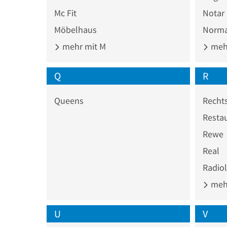
Mc Fit
Notar
Möbelhaus
Norm
mehr mit M
mehr
Q
R
Queens
Recht
Resta
Rewe
Real
Radio
mehr
U
V