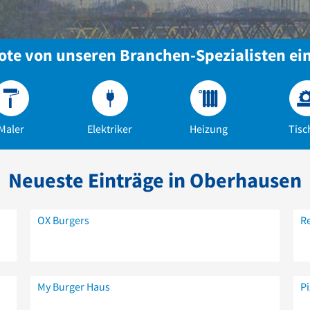
te von unseren Branchen-Spezialisten ei
Maler
Elektriker
Heizung
Tisc
Neueste Einträge in Oberhausen
OX Burgers
Re
My Burger Haus
Pi