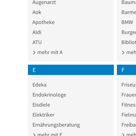
Augenarzt
Bauma
Aok
Barme
Apotheke
BMW
Aldi
Burger
ATU
Biblio
mehr mit A
mehr
E
F
Edeka
Friseu
Endokrinologe
Fraue
Eisdiele
Fitnes
Elektriker
Fielm
Ernährungsberatung
Freib
mehr mit E
mehr