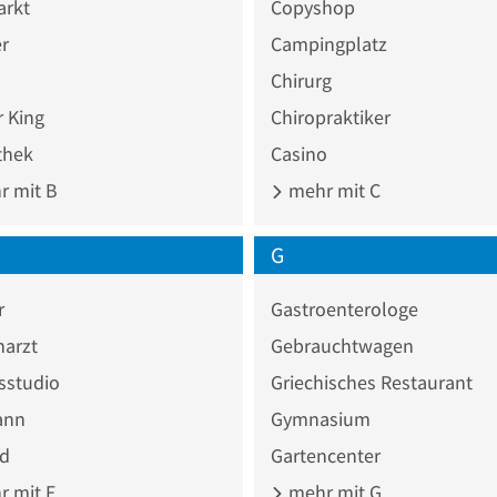
rkt
Copyshop
r
Campingplatz
Chirurg
 King
Chiropraktiker
thek
Casino
 mit B
mehr mit C
G
r
Gastroenterologe
narzt
Gebrauchtwagen
sstudio
Griechisches Restaurant
ann
Gymnasium
ad
Gartencenter
 mit F
mehr mit G