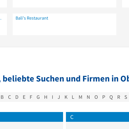
Donuts Centro Oberhausen
Bali's Restaurant
 beliebte Suchen und Firmen in 
B
C
D
E
F
G
H
I
J
K
L
M
N
O
P
Q
R
S
C