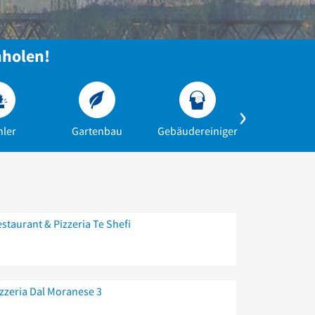
nholen!
hler
Gartenbau
Gebäudereiniger
Umzug
staurant & Pizzeria Te Shefi
zzeria Dal Moranese 3