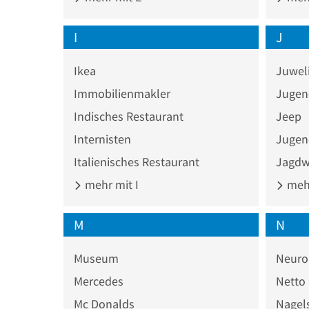
I
J
Ikea
Juwel
Immobilienmakler
Jugen
Indisches Restaurant
Jeep
Internisten
Jugen
Italienisches Restaurant
Jagdw
mehr mit I
mehr
M
N
Museum
Neuro
Mercedes
Netto
Mc Donalds
Nagel