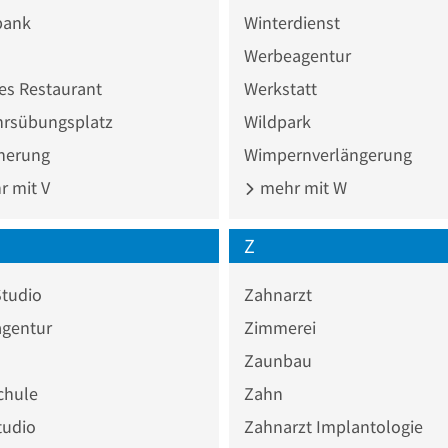
bank
Winterdienst
Werbeagentur
es Restaurant
Werkstatt
hrsübungsplatz
Wildpark
cherung
Wimpernverlängerung
 mit V
mehr mit W
Z
Studio
Zahnarzt
agentur
Zimmerei
Zaunbau
chule
Zahn
tudio
Zahnarzt Implantologie