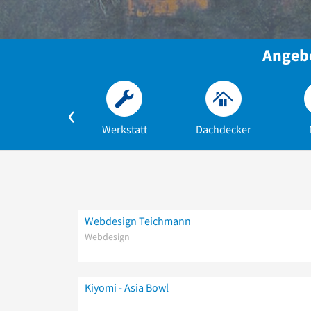
Angebo
Werkstatt
Dachdecker
Webdesign Teichmann
Webdesign
Kiyomi - Asia Bowl