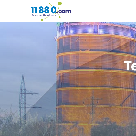
11880.com
T