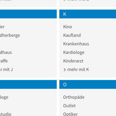
K
ier
Kino
dherberge
Kaufland
Krankenhaus
dhaus
Kardiologe
affe
Kinderarzt
 mit J
mehr mit K
O
loge
Orthopäde
Outlet
studio
Optiker