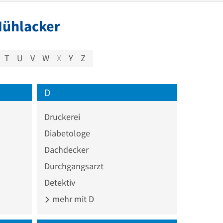
Mühlacker
T
U
V
W
X
Y
Z
D
Druckerei
Diabetologe
Dachdecker
Durchgangsarzt
Detektiv
mehr mit D