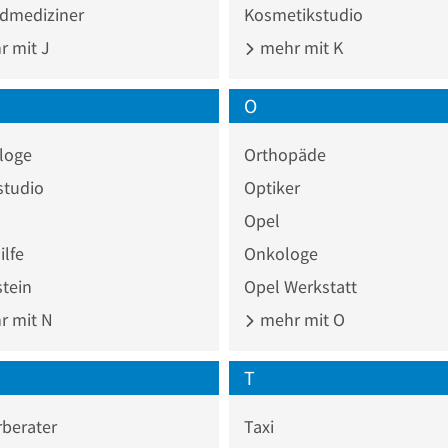
dmediziner
Kosmetikstudio
 mit J
mehr mit K
O
loge
Orthopäde
studio
Optiker
Opel
lfe
Onkologe
tein
Opel Werkstatt
 mit N
mehr mit O
T
berater
Taxi