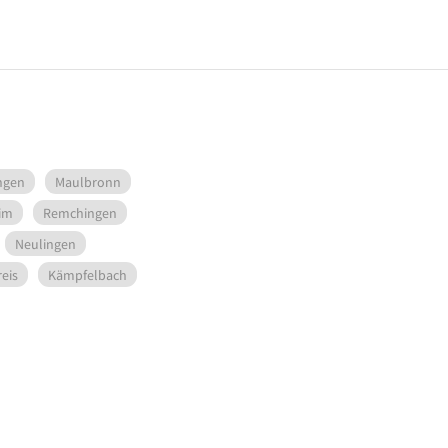
ngen
Maulbronn
im
Remchingen
Neulingen
eis
Kämpfelbach