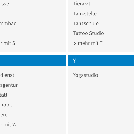
asse
Tierarzt
Tankstelle
immbad
Tanzschule
Tattoo Studio
 mit S
mehr mit T
Y
dienst
Yogastudio
agentur
tatt
mobil
erei
 mit W