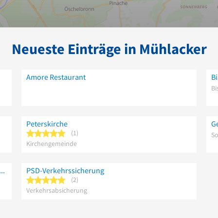
Neueste Einträge in Mühlacker
Amore Restaurant
Bi
Bi
Peterskirche
G
5 von 5 Sternen
1
So
Kirchengemeinde
el - Systemische Beratung und Seelsorge, Lebensberatung
PSD-Verkehrssicherung
5 von 5 Sternen
2
Verkehrsabsicherung