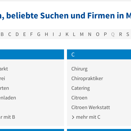
, beliebte Suchen und Firmen in 
B
C
D
E
F
G
H
I
J
K
L
M
N
O
P
Q
R
S
C
rkt
Chirurg
rei
Chiropraktiker
rten
Catering
nladen
Citroen
Citroen Werkstatt
 mit B
mehr mit C