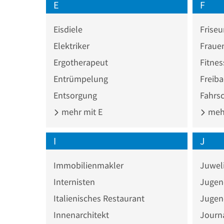
E
F
Eisdiele
Friseu
Elektriker
Fraue
Ergotherapeut
Fitnes
Entrümpelung
Freib
Entsorgung
Fahrs
mehr mit E
mehr
I
J
Immobilienmakler
Juwel
Internisten
Jugen
Italienisches Restaurant
Jugen
Innenarchitekt
Journa