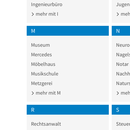
Ingenieurbüro
Jugen
mehr mit I
mehr
M
N
Museum
Neuro
Mercedes
Nagel
Möbelhaus
Notar
Musikschule
Nachhi
Metzgerei
Naturs
mehr mit M
mehr
R
S
Rechtsanwalt
Steuer