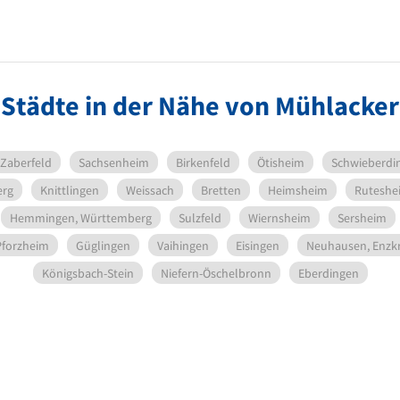
Städte in der Nähe von Mühlacker
Zaberfeld
Sachsenheim
Birkenfeld
Ötisheim
Schwieberdi
erg
Knittlingen
Weissach
Bretten
Heimsheim
Ruteshe
Hemmingen, Württemberg
Sulzfeld
Wiernsheim
Sersheim
Pforzheim
Güglingen
Vaihingen
Eisingen
Neuhausen, Enzkr
Königsbach-Stein
Niefern-Öschelbronn
Eberdingen