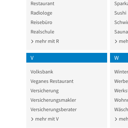
Restaurant
Spark
Radiologe
Sushi
Reisebüro
Schw
Realschule
Sauna
mehr mit R
mehr
V
W
Volksbank
Winter
Veganes Restaurant
Werbe
Versicherung
Werks
Versicherungsmakler
Wohn
Versicherungsberater
Wäsch
mehr mit V
mehr