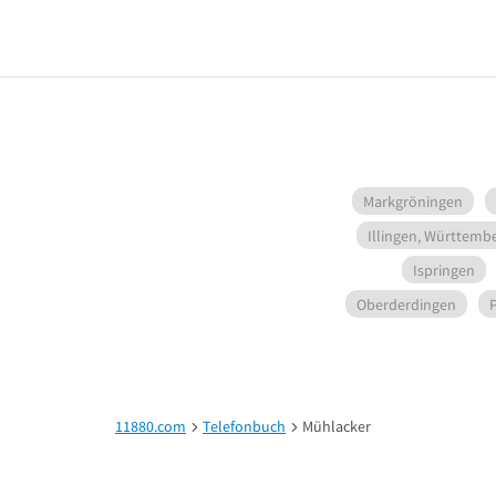
Markgröningen
Illingen, Württemb
Ispringen
Oberderdingen
11880.com
Telefonbuch
Mühlacker