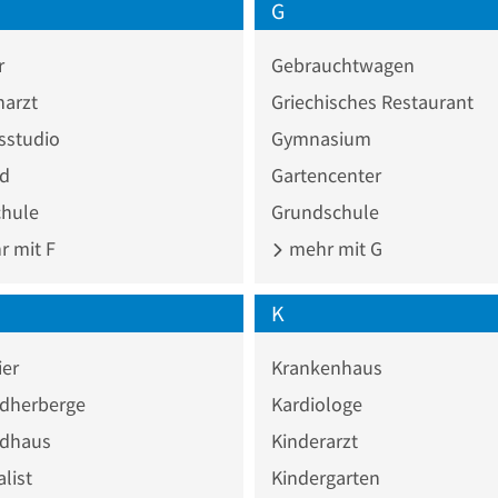
G
r
Gebrauchtwagen
narzt
Griechisches Restaurant
sstudio
Gymnasium
ad
Gartencenter
chule
Grundschule
 mit F
mehr mit G
K
ier
Krankenhaus
dherberge
Kardiologe
dhaus
Kinderarzt
list
Kindergarten