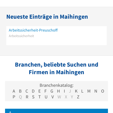
Neueste Einträge in Maihingen
Arbeitssicherheit-Preuschoff
Arbeitssicherheit
Branchen, beliebte Suchen und
Firmen in Maihingen
Branchenkatalog:
A
B
C
D
E
F
G
H
I
J
K
L
M
N
O
P
Q
R
S
T
U
V
W
X
Y
Z
A