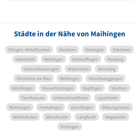
Städte in der Nähe von Maihingen
Ehingen, Mittelfranken
Alerheim
Oettingen
Ederheim
Hainsfarth
Möttingen
Marktoffingen
Riesbürg
Unterschwaningen
Wallerstein
Wemding
Kirchheim am Ries
Weiltingen
Mönchsdeggingen
Nördlingen
Wassertrüdingen
Bopfingen
Stödtlen
Tannhausen
Unterschneidheim
Lauchheim
Reimlingen
Fremdingen
Gerolfingen
Wilburgstetten
Wittelshofen
Mönchsroth
Langfurth
Megesheim
Polsingen