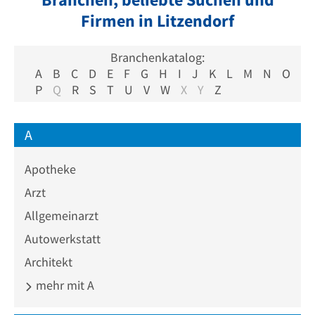
Firmen in Litzendorf
Branchenkatalog:
A
B
C
D
E
F
G
H
I
J
K
L
M
N
O
P
Q
R
S
T
U
V
W
X
Y
Z
A
Apotheke
Arzt
Allgemeinarzt
Autowerkstatt
Architekt
mehr mit A