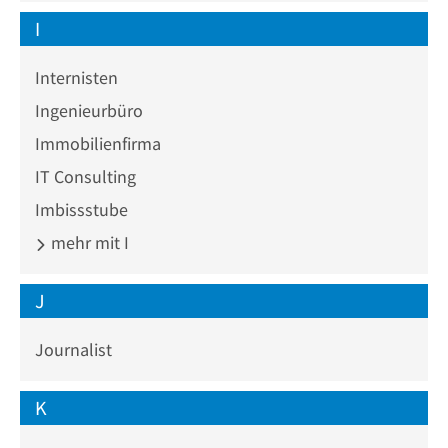
I
Internisten
Ingenieurbüro
Immobilienfirma
IT Consulting
Imbissstube
mehr mit I
J
Journalist
K