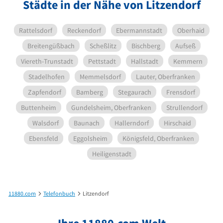
Städte in der Nähe von Litzendorf
Rattelsdorf
Reckendorf
Ebermannstadt
Oberhaid
Breitengüßbach
Scheßlitz
Bischberg
Aufseß
Viereth-Trunstadt
Pettstadt
Hallstadt
Kemmern
Stadelhofen
Memmelsdorf
Lauter, Oberfranken
Zapfendorf
Bamberg
Stegaurach
Frensdorf
Buttenheim
Gundelsheim, Oberfranken
Strullendorf
Walsdorf
Baunach
Hallerndorf
Hirschaid
Ebensfeld
Eggolsheim
Königsfeld, Oberfranken
Heiligenstadt
11880.com
Telefonbuch
Litzendorf