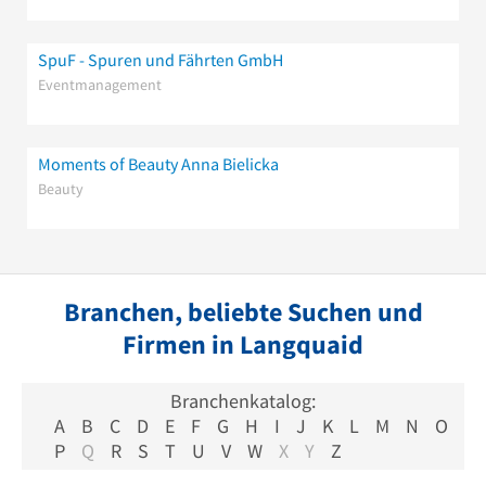
SpuF - Spuren und Fährten GmbH
Eventmanagement
Moments of Beauty Anna Bielicka
Beauty
Branchen, beliebte Suchen und
Firmen in Langquaid
Branchenkatalog:
A
B
C
D
E
F
G
H
I
J
K
L
M
N
O
P
Q
R
S
T
U
V
W
X
Y
Z