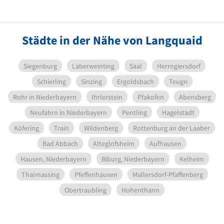
Städte in der Nähe von Langquaid
Siegenburg
Laberweinting
Saal
Herrngiersdorf
Schierling
Sinzing
Ergoldsbach
Teugn
Rohr in Niederbayern
Ihrlerstein
Pfakofen
Abensberg
Neufahrn in Niederbayern
Pentling
Hagelstadt
Köfering
Train
Wildenberg
Rottenburg an der Laaber
Bad Abbach
Alteglofsheim
Aufhausen
Hausen, Niederbayern
Biburg, Niederbayern
Kelheim
Thalmassing
Pfeffenhausen
Mallersdorf-Pfaffenberg
Obertraubling
Hohenthann