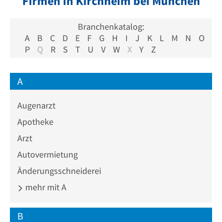
Firmen in Kirchheim bei München
Branchenkatalog:
A
B
C
D
E
F
G
H
I
J
K
L
M
N
O
P
Q
R
S
T
U
V
W
X
Y
Z
A
Augenarzt
Apotheke
Arzt
Autovermietung
Änderungsschneiderei
mehr mit A
B