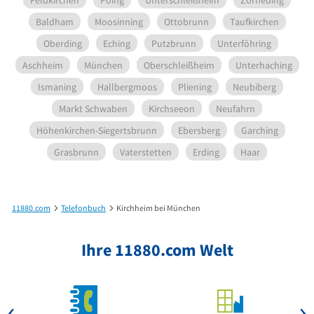
Baldham
Moosinning
Ottobrunn
Taufkirchen
Oberding
Eching
Putzbrunn
Unterföhring
Aschheim
München
Oberschleißheim
Unterhaching
Ismaning
Hallbergmoos
Pliening
Neubiberg
Markt Schwaben
Kirchseeon
Neufahrn
Höhenkirchen-Siegertsbrunn
Ebersberg
Garching
Grasbrunn
Vaterstetten
Erding
Haar
11880.com
Telefonbuch
Kirchheim bei München
Ihre 11880.com Welt