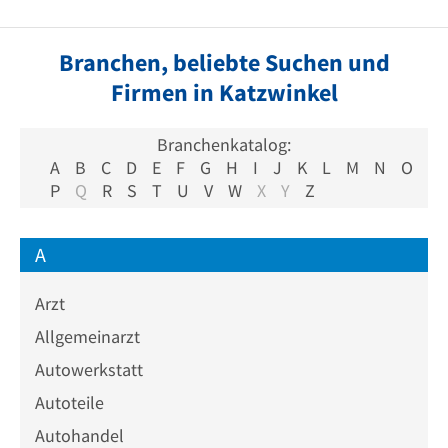
Branchen, beliebte Suchen und
Firmen in Katzwinkel
Branchenkatalog:
A
B
C
D
E
F
G
H
I
J
K
L
M
N
O
P
Q
R
S
T
U
V
W
X
Y
Z
A
Arzt
Allgemeinarzt
Autowerkstatt
Autoteile
Autohandel