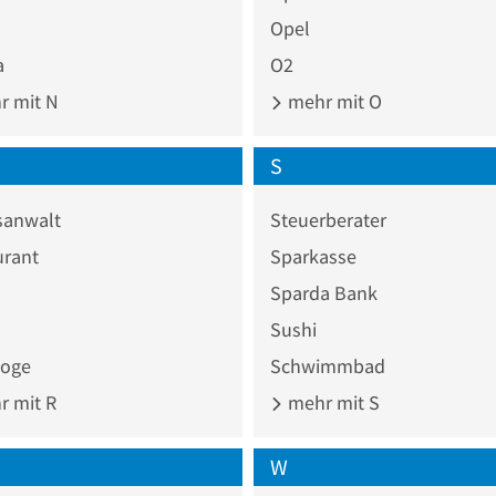
Opel
a
O2
 mit N
mehr mit O
S
sanwalt
Steuerberater
urant
Sparkasse
Sparda Bank
Sushi
loge
Schwimmbad
 mit R
mehr mit S
W