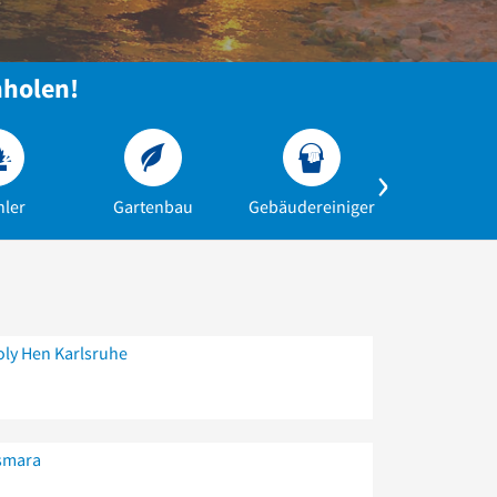
nholen!
hler
Gartenbau
Gebäudereiniger
Umzug
oly Hen Karlsruhe
smara