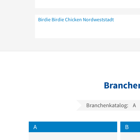
Birdie Birdie Chicken Nordweststadt
Branchen
Branchenkatalog:
A
A
B