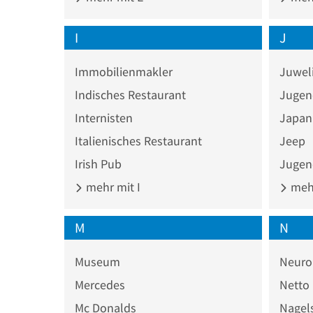
I
J
Immobilienmakler
Juwel
Indisches Restaurant
Jugen
Internisten
Japan
Italienisches Restaurant
Jeep
Irish Pub
Jugen
mehr mit I
mehr
M
N
Museum
Neuro
Mercedes
Netto
Mc Donalds
Nagel