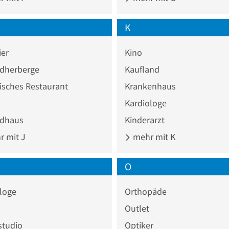
K
ier
Kino
dherberge
Kaufland
isches Restaurant
Krankenhaus
Kardiologe
dhaus
Kinderarzt
 mit J
mehr mit K
O
loge
Orthopäde
Outlet
studio
Optiker