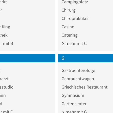
rkt
Campingplatz
r
Chirurg
Chiropraktiker
 King
Casino
thek
Catering
 mit B
mehr mit C
G
r
Gastroenterologe
narzt
Gebrauchtwagen
sstudio
Griechisches Restaurant
ann
Gymnasium
ad
Gartencenter
 mit F
mehr mit G