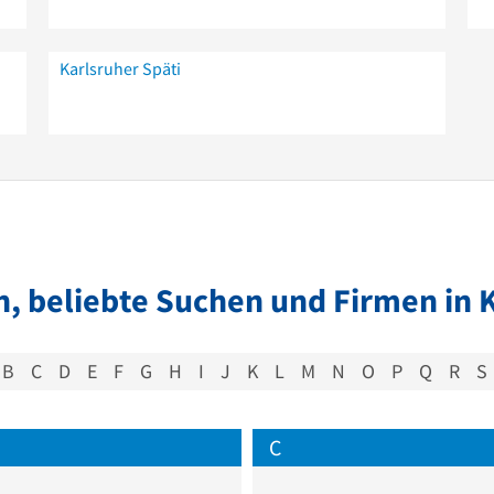
Karlsruher Späti
, beliebte Suchen und Firmen in 
B
C
D
E
F
G
H
I
J
K
L
M
N
O
P
Q
R
S
C