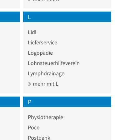
L
Lidl
Lieferservice
Logopädie
Lohnsteuerhilfeverein
Lymphdrainage
mehr mit L
P
Physiotherapie
Poco
Postbank