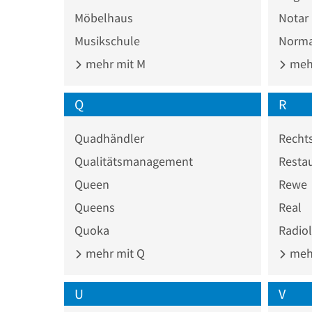
Möbelhaus
Notar
Musikschule
Norm
mehr mit M
mehr
Q
R
Quadhändler
Recht
Qualitätsmanagement
Resta
Queen
Rewe
Queens
Real
Quoka
Radio
mehr mit Q
mehr
U
V