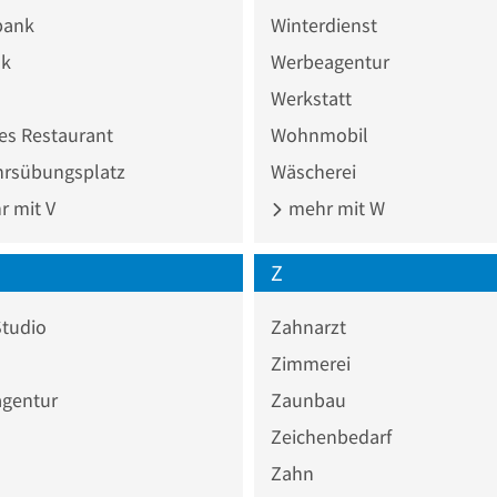
bank
Winterdienst
nk
Werbeagentur
Werkstatt
es Restaurant
Wohnmobil
hrsübungsplatz
Wäscherei
 mit V
mehr mit W
Z
Studio
Zahnarzt
Zimmerei
agentur
Zaunbau
Zeichenbedarf
Zahn