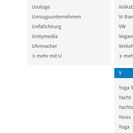
Urologe
Volks
Umzugsunternehmen
Vr Ba
Unfallchirurg
VW
Unitymedia
Vegan
Uhrmacher
Verke
mehr mit U
mehr
Y
Yoga 
Yacht
Yacht
Yesss
Yoga