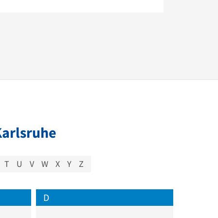
Karlsruhe
T
U
V
W
X
Y
Z
D