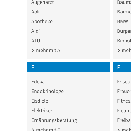
Augenarzt
Bauma
Aok
Barme
Apotheke
BMW
Aldi
Burger
ATU
Biblio
mehr mit A
mehr
E
F
Edeka
Friseu
Endokrinologe
Fraue
Eisdiele
Fitnes
Elektriker
Fielm
Ernährungsberatung
Freib
mehr mit E
mehr