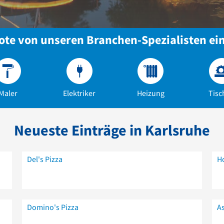
te von unseren Branchen-Spezialisten ei
Maler
Elektriker
Heizung
Tisc
Neueste Einträge in Karlsruhe
Del's Pizza
H
Domino's Pizza
A