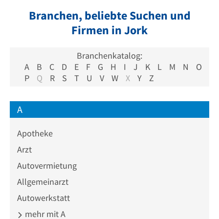
Branchen, beliebte Suchen und
Firmen in Jork
Branchenkatalog:
A
B
C
D
E
F
G
H
I
J
K
L
M
N
O
P
Q
R
S
T
U
V
W
X
Y
Z
A
Apotheke
Arzt
Autovermietung
Allgemeinarzt
Autowerkstatt
mehr mit A