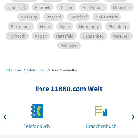
Sauensiek
Ellerbek
Deinste
Heidgraben
Moorrege
Moisburg
Prisdorf
Beckdorf
Hollenstedt
Buxtehude
Holm
Stade
Horneburg
Pinneberg
Tornesch
Appen
Harsefeld
Halstenbek
Uetersen
Rellingen
11880.com
Telefonbuch
Jork, Niederelbe
Ihre 11880.com Welt
Telefonbuch
Branchenbuch